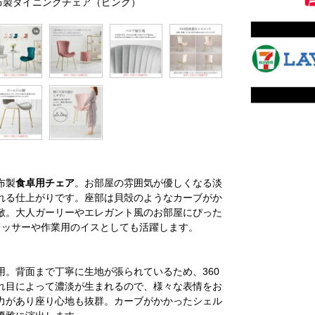
い布製ダイニングチェア（ピンク）
布製
食卓用チェア
。お部屋の雰囲気が優しくなる淡
れる仕上がりです。座部は貝殻のようなカーブがか
敵。大人ガーリーやエレガント風のお部屋にぴった
レッサーや作業用のイスとしても活躍します。
。背面まで丁寧に生地が張られているため、360
れ目によって濃淡が生まれるので、様々な表情をお
力があり座り心地も抜群。カーブがかかったシェル