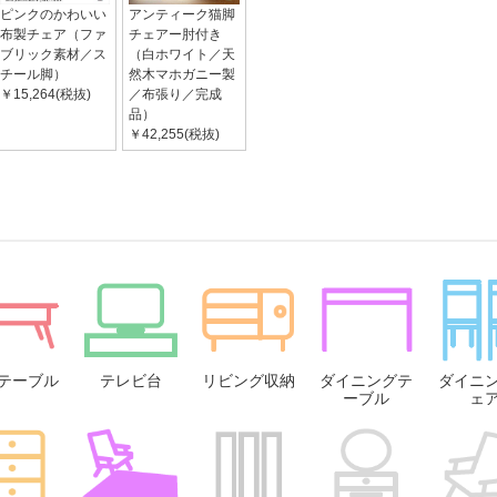
ピンクのかわいい
アンティーク猫脚
布製チェア（ファ
チェアー肘付き
ブリック素材／ス
（白ホワイト／天
チール脚）
然木マホガニー製
￥15,264(税抜)
／布張り／完成
品）
￥42,255(税抜)
テーブル
テレビ台
リビング収納
ダイニングテ
ダイニ
ーブル
ェ