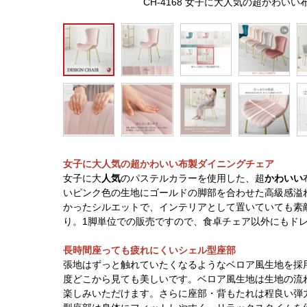
CH-4168 女子に大人気の超かわい
女子に大人気の超かわいい布製ダイニングチェア
女子に大
人気
のパステルカラーを使用した、超
かわいい
いピンク色の生地にゴールドの脚部を合わせた高級感溢
かったシルエットで、インテリアとして置いていても素
り。1脚単位での販売ですので、食卓チェア以外にもド
長時間座っても疲れにくいシェル型座部
張地はずっと触れていたくなるようなベロア風生地を採用
度どこから見ても美しいです。ベロア風生地は生地の流
楽しみいただけます。さらに座部・背もたれは程良い弾