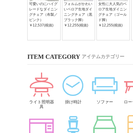
可愛いのにハイグ
フォルムがかわい
女性に大人気のベ
レードなダイニン
いベロア生地ダイ
ロア生地ダイニン
グチェア（布製／
ニングチェア（黒
グチェア（ゴール
ピンク）
ブラック脚）
ド脚）
￥12,537(税抜)
￥12,255(税抜)
￥12,255(税抜)
アイテムカテゴリー
ライト照明器
掛け時計
ソファー
ロー
具