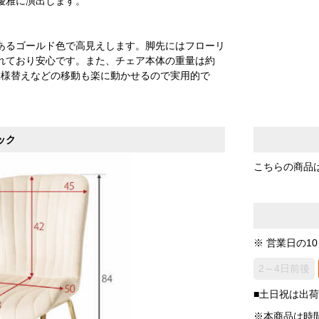
優雅に演出します。
あるゴールド色で高見えします。脚先にはフローリ
れており安心です。また、チェア本体の重量は約
や模様替えなどの移動も楽に動かせるので実用的で
ック
こちらの商品
※ 営業日の1
2～4日前後
■土日祝は出
※本商品は時