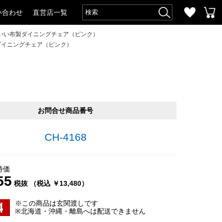
い合わせ
直営店一覧
いい布製ダイニングチェア（ピンク）
ダイニングチェア（ピンク）
お問合せ商品番号
CH-4168
特価
55
税抜 （税込 ￥13,480）
※この商品は玄関渡しです
※北海道・沖縄・離島へは配送できません