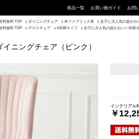
商品一覧
お買い物ガイド
お問
料無料 TOP
ダイニングチェア
布ファブリック座
女子に大人気の超かわ
料無料 TOP
デスクチェア
4本脚タイプ
女子に大人気の超かわいい布製
ダイニングチェア（ピンク）
インテリアル
￥12,2