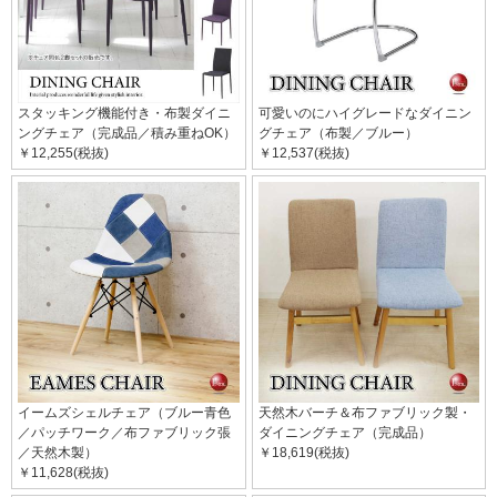
スタッキング機能付き・布製ダイニ
可愛いのにハイグレードなダイニン
ングチェア（完成品／積み重ねOK）
グチェア（布製／ブルー）
￥12,255(税抜)
￥12,537(税抜)
イームズシェルチェア（ブルー青色
天然木バーチ＆布ファブリック製・
／パッチワーク／布ファブリック張
ダイニングチェア（完成品）
／天然木製）
￥18,619(税抜)
￥11,628(税抜)