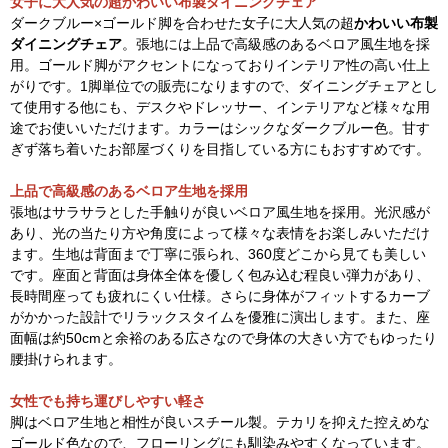
女子に大人気の超かわいい布製ダイニングチェア
ダークブルー×ゴールド脚を合わせた女子に大人気の超
かわいい布製
ダイニングチェア
。張地には上品で高級感のあるベロア風生地を採
用。ゴールド脚がアクセントになっておりインテリア性の高い仕上
がりです。1脚単位での販売になりますので、ダイニングチェアとし
て使用する他にも、デスクやドレッサー、インテリアなど様々な用
途でお使いいただけます。カラーはシックなダークブルー色。甘す
ぎず落ち着いたお部屋づくりを目指している方にもおすすめです。
上品で高級感のあるベロア生地を採用
張地はサラサラとした手触りが良いベロア風生地を採用。光沢感が
あり、光の当たり方や角度によって様々な表情をお楽しみいただけ
ます。生地は背面まで丁寧に張られ、360度どこから見ても美しい
です。座面と背面は身体全体を優しく包み込む程良い弾力があり、
長時間座っても疲れにくい仕様。さらに身体がフィットするカーブ
がかかった設計でリラックスタイムを優雅に演出します。また、座
面幅は約50cmと余裕のある広さなので身体の大きい方でもゆったり
腰掛けられます。
女性でも持ち運びしやすい軽さ
脚はベロア生地と相性が良いスチール製。テカリを抑えた控えめな
ゴールド色なので、フローリングにも馴染みやすくなっています。