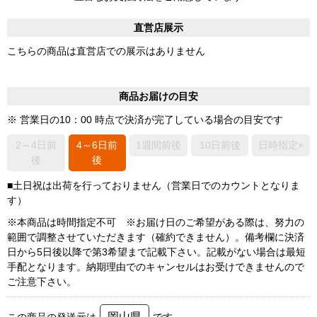
直営店展示
こちらの商品は直営店での展示はありません
商品お届けの目安
※ 営業日の10：00 時点で決済が完了している場合の目安です
2～4日前
4～6日前
1週間前後
10日前後
日時指定×
後
後
■土日祝は出荷を行っておりません（営業日でのカウントとなりま
す）
※本商品は時間指定不可 ※お届け日のご希望がある際は、努力の
範囲で調整させていただきます（確約できません）。備考欄に決済
日から5日後以降で第3希望まで記載下さい。記載がない場合は最短
手配となります。納期理由でのキャンセルはお受けできませんので
ご注意下さい。
岡山県
この商品の発送元は
です