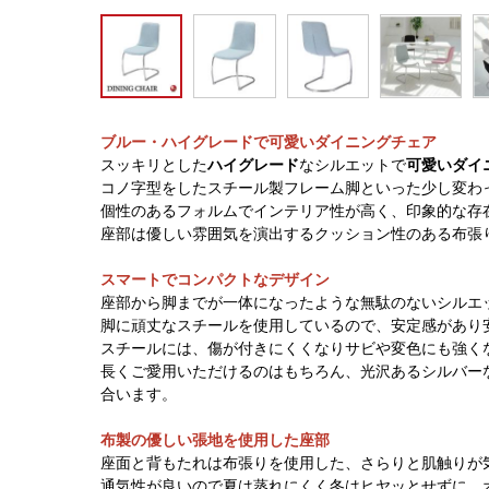
ブルー・ハイグレードで可愛いダイニングチェア
スッキリとした
ハイグレード
なシルエットで
可愛いダイ
コノ字型をしたスチール製フレーム脚といった少し変わ
個性のあるフォルムでインテリア性が高く、印象的な存
座部は優しい雰囲気を演出するクッション性のある布張
スマートでコンパクトなデザイン
座部から脚までが一体になったような無駄のないシルエ
脚に頑丈なスチールを使用しているので、安定感があり
スチールには、傷が付きにくくなりサビや変色にも強く
長くご愛用いただけるのはもちろん、光沢あるシルバー
合います。
布製の優しい張地を使用した座部
座面と背もたれは布張りを使用した、さらりと肌触りが
通気性が良いので夏は蒸れにくく冬はヒヤッとせずに、