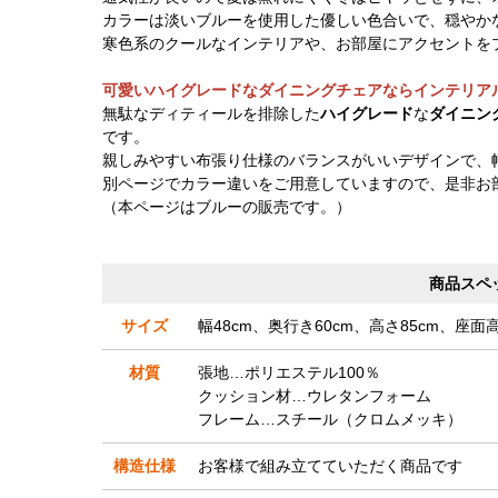
カラーは淡いブルーを使用した優しい色合いで、穏やか
寒色系のクールなインテリアや、お部屋にアクセントを
可愛いハイグレードなダイニングチェアならインテリア
無駄なディティールを排除した
ハイグレード
な
ダイニン
です。
親しみやすい布張り仕様のバランスがいいデザインで、
別ページでカラー違いをご用意していますので、是非お
（本ページはブルーの販売です。）
商品スペ
サイズ
幅48cm、奥行き60cm、高さ85cm、座面高4
材質
張地…ポリエステル100％
クッション材…ウレタンフォーム
フレーム…スチール（クロムメッキ）
構造仕様
お客様で組み立てていただく商品です