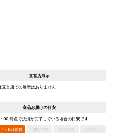
直営店展示
は直営店での展示はありません
商品お届けの目安
0：00 時点で決済が完了している場合の目安です
4～6日前後
1週間前後
10日前後
日時指定×