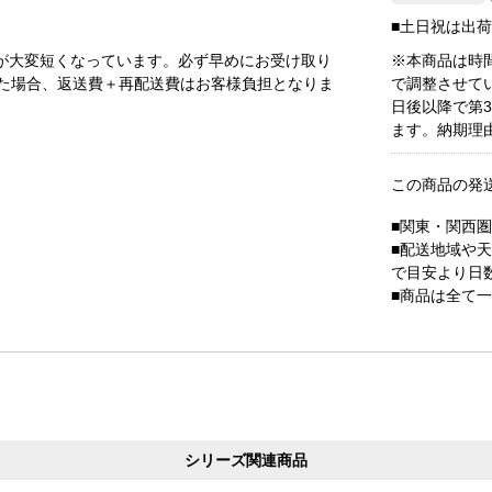
■土日祝は出
が大変短くなっています。必ず早めにお受け取り
※本商品は時
た場合、返送費＋再配送費はお客様負担となりま
で調整させて
日後以降で第
ます。納期理
この商品の発
■関東・関西
■配送地域や
で目安より日
■商品は全て
シリーズ関連商品