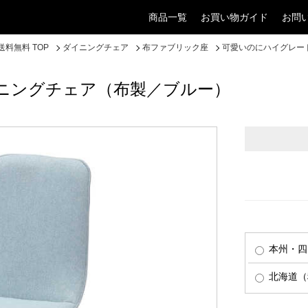
商品一覧
お買い物ガイド
お問
料無料 TOP
ダイニングチェア
布ファブリック座
可愛いのにハイグレー
ニングチェア（布製／ブルー）
本州・四
北海道（税