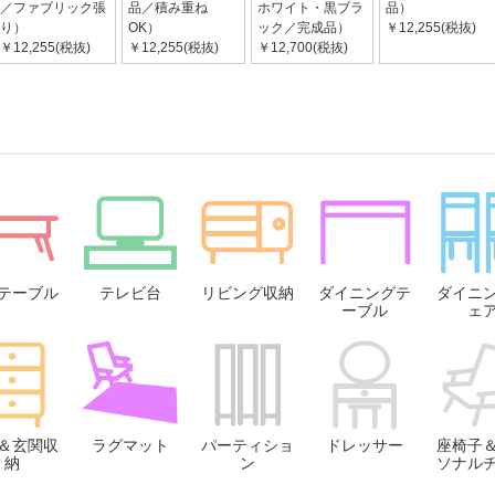
／ファブリック張
品／積み重ね
ホワイト・黒ブラ
品）
り）
OK）
ック／完成品）
￥12,255(税抜)
￥12,255(税抜)
￥12,255(税抜)
￥12,700(税抜)
テーブル
テレビ台
リビング収納
ダイニングテ
ダイニ
ーブル
ェ
＆玄関収
ラグマット
パーティショ
ドレッサー
座椅子
納
ン
ソナル