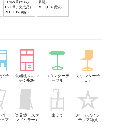
（積み重ねOK／
展開）
PVC革／完成品）
￥13,164(税抜)
￥13,619(税抜)
ングチ
食器棚＆キッ
カウンターテ
カウンターチ
ア
チン収納
ーブル
ェア
＆パー
姿見鏡（スタ
傘立て
おしゃれイン
チェア
ンドミラー）
テリア雑貨