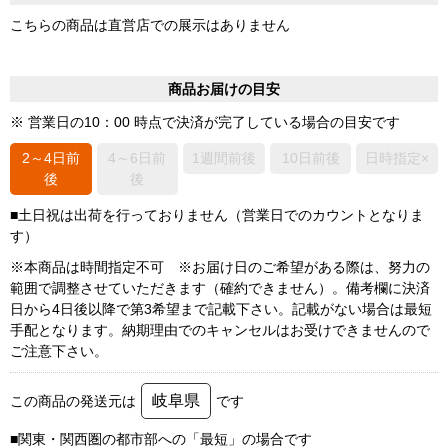
こちらの商品は直営店での展示はありません
商品お届けの目安
※ 営業日の10：00 時点で決済が完了している場合の目安です
2～4日前
4～6日前
1週間前後
10日前後
日時指定×
後
後
■土日祝は出荷を行っておりません（営業日でのカウントとなりま
す）
※本商品は時間指定不可 ※お届け日のご希望がある際は、努力の
範囲で調整させていただきます（確約できません）。備考欄に決済
日から4日後以降で第3希望まで記載下さい。記載がない場合は最短
手配となります。納期理由でのキャンセルはお受けできませんので
ご注意下さい。
岐阜県
この商品の発送元は
です
■関東・関西圏の都市部への「最短」の場合です