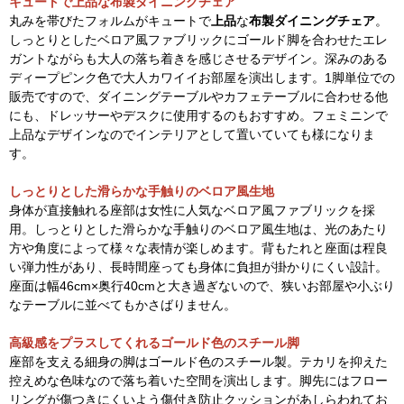
キュートで上品な布製ダイニングチェア
丸みを帯びたフォルムがキュートで
上品
な
布製ダイニングチェア
。
しっとりとしたベロア風ファブリックにゴールド脚を合わせたエレ
ガントながらも大人の落ち着きを感じさせるデザイン。深みのある
ディープピンク色で大人カワイイお部屋を演出します。1脚単位での
販売ですので、ダイニングテーブルやカフェテーブルに合わせる他
にも、ドレッサーやデスクに使用するのもおすすめ。フェミニンで
上品なデザインなのでインテリアとして置いていても様になりま
す。
しっとりとした滑らかな手触りのベロア風生地
身体が直接触れる座部は女性に人気なベロア風ファブリックを採
用。しっとりとした滑らかな手触りのベロア風生地は、光のあたり
方や角度によって様々な表情が楽しめます。背もたれと座面は程良
い弾力性があり、長時間座っても身体に負担が掛かりにくい設計。
座面は幅46cm×奥行40cmと大き過ぎないので、狭いお部屋や小ぶり
なテーブルに並べてもかさばりません。
高級感をプラスしてくれるゴールド色のスチール脚
座部を支える細身の脚はゴールド色のスチール製。テカリを抑えた
控えめな色味なので落ち着いた空間を演出します。脚先にはフロー
リングが傷つきにくいよう傷付き防止クッションがあしらわれてお