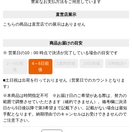
豊富なお支払方法をご用意しています
直営店展示
こちらの商品は直営店での展示はありません
商品お届けの目安
※ 営業日の10：00 時点で決済が完了している場合の目安です
2～4日前
4～6日前
1週間前後
10日前後
日時指定×
後
後
■土日祝は出荷を行っておりません（営業日でのカウントとなりま
す）
※本商品は時間指定不可 ※お届け日のご希望がある際は、努力の
範囲で調整させていただきます（確約できません）。備考欄に決済
日から5日後以降で第3希望まで記載下さい。記載がない場合は最短
手配となります。納期理由でのキャンセルはお受けできませんので
ご注意下さい。