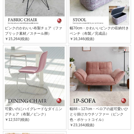
ピンクのかわいい布製チェア（ファ
幅70cm・かわいいピンクの収納付き
ブリック素材／スチール脚）
ベンチ（布製／完成品）
￥15,264(税抜)
￥16,346(税抜)
可愛いのにハイグレードなダイニン
幅88～127cm・ベロアの超可愛いひ
グチェア（布製／ピンク）
とり掛けカウチソファー（ピンク
￥12,537(税抜)
色・ポケットコイル）
￥23,164(税抜)