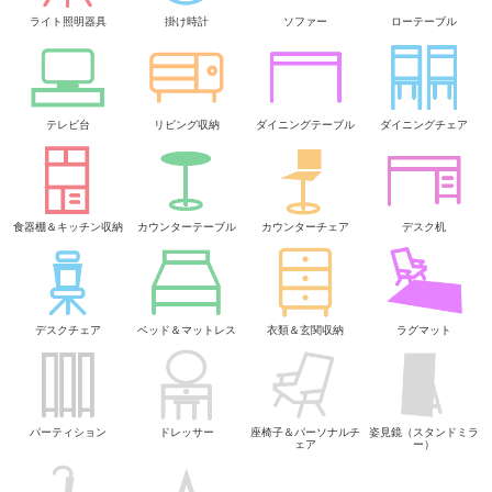
ライト照明器具
掛け時計
ソファー
ローテーブル
テレビ台
リビング収納
ダイニングテーブル
ダイニングチェア
食器棚＆キッチン収納
カウンターテーブル
カウンターチェア
デスク机
デスクチェア
ベッド＆マットレス
衣類＆玄関収納
ラグマット
パーティション
ドレッサー
座椅子＆パーソナルチ
姿見鏡（スタンドミラ
ェア
ー）