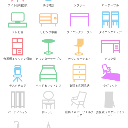
ライト照明器具
掛け時計
ソファー
ローテーブル
テレビ台
リビング収納
ダイニングテーブル
ダイニングチェア
食器棚＆キッチン収納
カウンターテーブル
カウンターチェア
デスク机
デスクチェア
ベッド＆マットレス
衣類＆玄関収納
ラグマット
パーティション
ドレッサー
座椅子＆パーソナルチ
姿見鏡（スタンドミラ
ェア
ー）