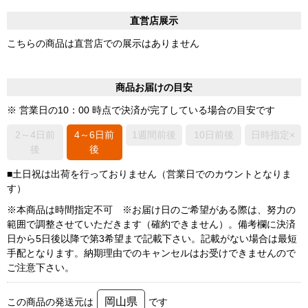
直営店展示
こちらの商品は直営店での展示はありません
商品お届けの目安
※ 営業日の10：00 時点で決済が完了している場合の目安です
2～4日前
4～6日前
1週間前後
10日前後
日時指定×
後
後
■土日祝は出荷を行っておりません（営業日でのカウントとなりま
す）
※本商品は時間指定不可 ※お届け日のご希望がある際は、努力の
範囲で調整させていただきます（確約できません）。備考欄に決済
日から5日後以降で第3希望まで記載下さい。記載がない場合は最短
手配となります。納期理由でのキャンセルはお受けできませんので
ご注意下さい。
岡山県
この商品の発送元は
です