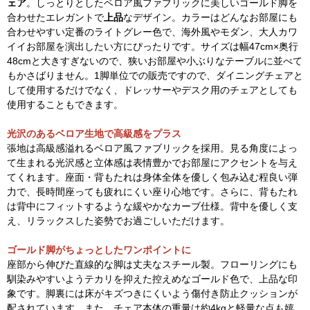
ェア
。しっとりとしたベロア風ファブリックに美しいゴールド脚を
合わせたエレガントで
上品
なデザイン。カラーはどんなお部屋にも
合わせやすい定番のライトグレー色で、海外風やモダン、大人カワ
イイお部屋を演出したい方にぴったりです。サイズは幅47cm×奥行
48cmと大きすぎないので、狭いお部屋や小ぶりなテーブルに並べて
もかさばりません。1脚単位での販売ですので、ダイニングチェアと
して使用するだけでなく、ドレッサーやデスク用のチェアとしても
使用することもできます。
光沢のあるベロア生地で高級感をプラス
張地は高級感溢れるベロア風ファブリックを採用。見る角度によっ
て生まれる光沢感と立体感は表情豊かでお部屋にアクセントを与え
てくれます。座面・背もたれは身体全体を優しく包み込む程良い弾
力で、長時間座っても疲れにくい座り心地です。さらに、背もたれ
は背中にフィットするような緩やかなカーブ仕様。背中を優しく支
え、リラックスした姿勢でお過ごしいただけます。
ゴールド脚がちょっとしたワンポイントに
座部から伸びた直線的な脚は丈夫なスチール製。フローリングにも
馴染みやすいようテカリを抑えた控えめなゴールド色で、上品な印
象です。脚裏には床がキズつきにくいよう傷付き防止クッションが
配されています。また、チェア本体の重量は約4kgと軽量な点も嬉