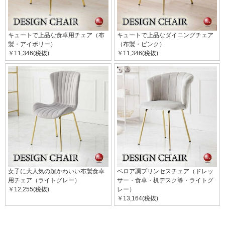
キュートで上品な食卓用チェア（布
キュートで上品なダイニングチェア
製・アイボリー）
（布製・ピンク）
￥11,346(税抜)
￥11,346(税抜)
女子に大人気の超かわいい布製食卓
ベロア調プリンセスチェア（ドレッ
用チェア（ライトグレー）
サー・食卓・机デスク等・ライトグ
￥12,255(税抜)
レー）
￥13,164(税抜)