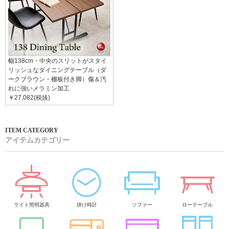
幅138cm・中央のスリットがスタイ
リッシュなダイニングテーブル（ダ
ークブラウン・棚板付き脚）傷＆汚
れに強いメラミン加工
￥27,082(税抜)
アイテムカテゴリー
ライト照明器具
掛け時計
ソファー
ローテーブル