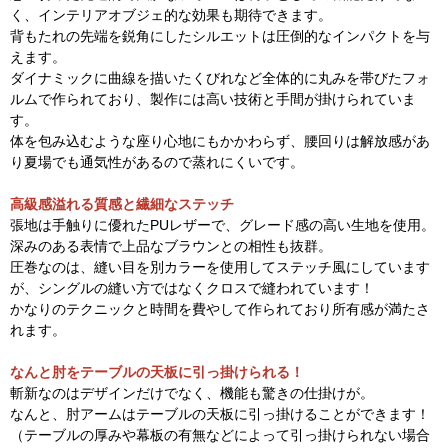
く、インテリアオブジェ的な効果も期待できます。
背もたれの先端を鋭角にしたシルエットは圧倒的なインパクトを与
えます。
ダイナミックに曲線を描いたくびれなど全体的に丸みを帯びたフォ
ルムで作られており、製作には高い技術と手間が掛けられていま
す。
体を包み込むような座り心地にもかかわらず、腰回りは解放感があ
り夏場でも通気性があるので蒸れにくいです。
高級感溢れる質感と繊細なステッチ
張地は手触りに優れたPUレザーで、グレード感の高い生地を使用。
深みのある表情で上品なブラウンとの相性も抜群。
圧巻なのは、縫い目を別カラーを使用してステッチ風にしています
が、シングルの縫い方ではなくクロスで縫われています！
かなりのテクニックと時間を費やして作られており所有感が満たさ
れます。
なんと肘をテーブルの天板に引っ掛けられる！
斬新なのはデザインだけでなく、機能も驚きの仕掛けが。
なんと、肘アームはテーブルの天板に引っ掛けることができます！
（テーブルの厚みや幕板の有無などによって引っ掛けられない場合