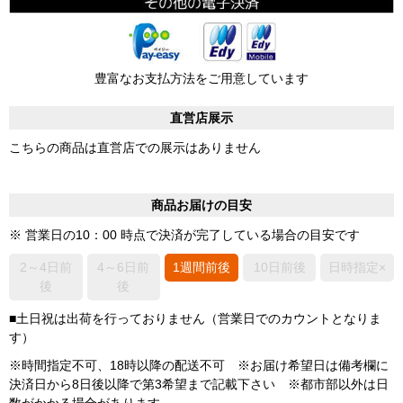
豊富なお支払方法をご用意しています
直営店展示
こちらの商品は直営店での展示はありません
商品お届けの目安
※ 営業日の10：00 時点で決済が完了している場合の目安です
2～4日前
4～6日前
1週間前後
10日前後
日時指定×
後
後
■土日祝は出荷を行っておりません（営業日でのカウントとなりま
す）
※時間指定不可、18時以降の配送不可 ※お届け希望日は備考欄に
決済日から8日後以降で第3希望まで記載下さい ※都市部以外は日
数がかかる場合があります