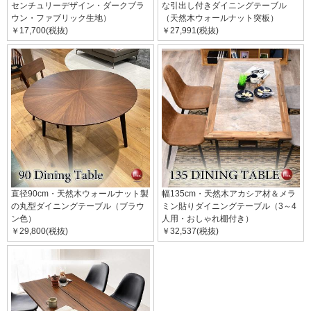
センチュリーデザイン・ダークブラ
な引出し付きダイニングテーブル
ウン・ファブリック生地）
（天然木ウォールナット突板）
￥17,700(税抜)
￥27,991(税抜)
直径90cm・天然木ウォールナット製
幅135cm・天然木アカシア材＆メラ
の丸型ダイニングテーブル（ブラウ
ミン貼りダイニングテーブル（3～4
ン色）
人用・おしゃれ棚付き）
￥29,800(税抜)
￥32,537(税抜)