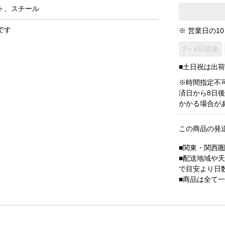
ト、スチール
です
※ 営業日の1
2～4日前後
■土日祝は出
※時間指定不
済日から8日
かかる場合が
この商品の発
■関東・関西
■配送地域や
で目安より日
■商品は全て