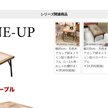
シリーズ関連商品
幅85cm・天然木
幅105cm・天然木
アカシア材＆メラ
アカシア材＆メラ
ミン貼り食卓テー
ミン貼りローテー
ブル（1～2人用・
ブル
おしゃれ棚付き）
￥24,355(税抜)
￥29,800(税抜)