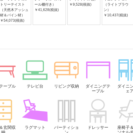
トリーテイスト
ール棚付き）
￥9,528(税抜)
（ライトブラウ
（天然木アッシュ
￥41,628(税抜)
ン）
材＆パイン材）
￥10,437(税抜)
￥54,073(税抜)
テーブル
テレビ台
リビング収納
ダイニングテ
ダイニ
ーブル
ェ
＆玄関収
ラグマット
パーティショ
ドレッサー
座椅子
納
ン
ソナル