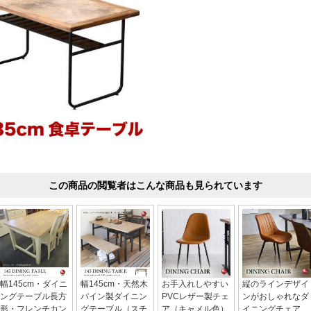
この商品の閲覧者はこんな商品も見られています
幅145cm・ダイニ
幅145cm・天然木
お手入れしやすい
縦のラインデザイ
ングテーブル長方
パイン製ダイニン
PVCレザー製チェ
ンがおしゃれなダ
形・フレンチカン
グテーブル（スチ
ア（キャメル色）
イニングチェア