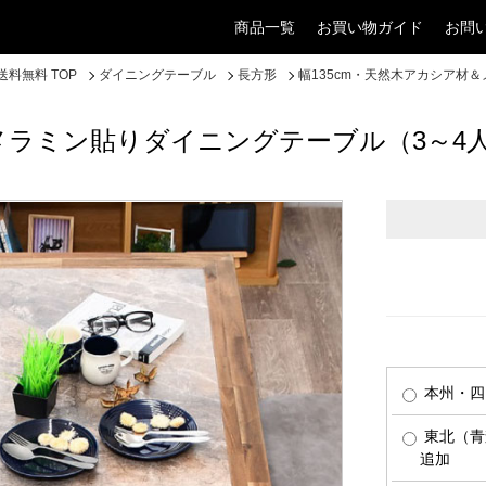
商品一覧
お買い物ガイド
お問
料無料 TOP
ダイニングテーブル
長方形
幅135cm・天然木アカシア材
＆メラミン貼りダイニングテーブル（3～4
本州・四
東北（青
追加