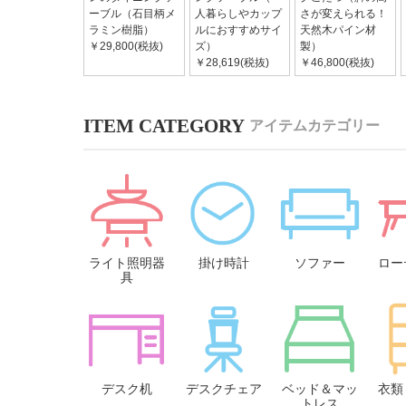
ーブル（石目柄メ
人暮らしやカップ
さが変えられる！
ラミン樹脂）
ルにおすすめサイ
天然木パイン材
￥29,800(税抜)
ズ）
製）
￥28,619(税抜)
￥46,800(税抜)
アイテムカテゴリー
ライト照明器
掛け時計
ソファー
ロー
具
デスク机
デスクチェア
ベッド＆マッ
衣類
トレス