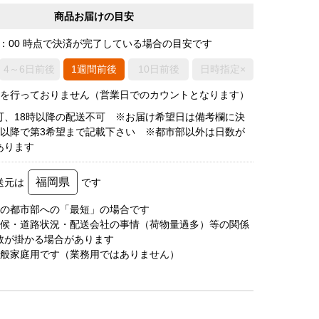
商品お届けの目安
0：00 時点で決済が完了している場合の目安です
4～6日前後
1週間前後
10日前後
日時指定×
荷を行っておりません（営業日でのカウントとなります）
可、18時以降の配送不可 ※お届け希望日は備考欄に決
後以降で第3希望まで記載下さい ※都市部以外は日数が
あります
福岡県
送元は
です
圏の都市部への「最短」の場合です
天候・道路状況・配送会社の事情（荷物量過多）等の関係
数が掛かる場合があります
一般家庭用です（業務用ではありません）