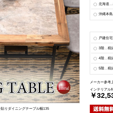
北海道…税
沖縄本島…
戸建住宅
3階…税抜
4階…税抜
5階…税抜
メーカー参考上
インテリアル
￥32,5
ミン貼りダイニングテーブル幅135