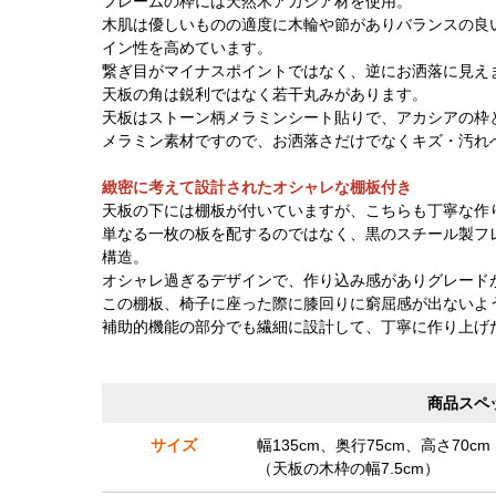
フレームの枠には天然木アカシア材を使用。
木肌は優しいものの適度に木輪や節がありバランスの良
イン性を高めています。
繋ぎ目がマイナスポイントではなく、逆にお洒落に見え
天板の角は鋭利ではなく若干丸みがあります。
天板はストーン柄メラミンシート貼りで、アカシアの枠
メラミン素材ですので、お洒落さだけでなくキズ・汚れ
緻密に考えて設計されたオシャレな棚板付き
天板の下には棚板が付いていますが、こちらも丁寧な作
単なる一枚の板を配するのではなく、黒のスチール製フ
構造。
オシャレ過ぎるデザインで、作り込み感がありグレード
この棚板、椅子に座った際に膝回りに窮屈感が出ないよ
補助的機能の部分でも繊細に設計して、丁寧に作り上げ
商品スペ
サイズ
幅135cm、奥行75cm、高さ70cm
（天板の木枠の幅7.5cm）