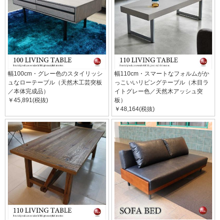
幅100cm・グレー色のスタイリッシ
幅110cm・スマートなフォルムがか
ュなローテーブル（天然木工芸突板
っこいいリビングテーブル（木目ラ
／本体完成品）
イトグレー色／天然木アッシュ突
￥45,891(税抜)
板）
￥48,164(税抜)