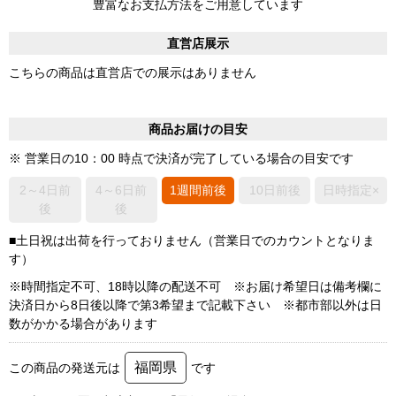
豊富なお支払方法をご用意しています
直営店展示
こちらの商品は直営店での展示はありません
商品お届けの目安
※ 営業日の10：00 時点で決済が完了している場合の目安です
2～4日前
4～6日前
1週間前後
10日前後
日時指定×
後
後
■土日祝は出荷を行っておりません（営業日でのカウントとなりま
す）
※時間指定不可、18時以降の配送不可 ※お届け希望日は備考欄に
決済日から8日後以降で第3希望まで記載下さい ※都市部以外は日
数がかかる場合があります
福岡県
この商品の発送元は
です