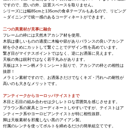
ですので、思いの外、設置スペースを取りません。
シリーズには幅85cmと135cmの食卓テーブルもあるので、リビング
～ダイニングで統一感のあるコーディネートができます。
二つの異素材が見事に融合
フレームの枠には天然木アカシア材を使用。
木肌は優しいものの適度に木輪や節がありバランスの良いアカシア
材を小さめにカットして繋ぐことでデザイン性を高めています。
繋ぎ目がマイナスポイントではなく、逆にお洒落に見えます。
天板の角は鋭利ではなく若干丸みがあります。
天板はストーン柄メラミンシート貼りで、アカシアの枠との相性は
抜群！
メラミン素材ですので、お洒落さだけでなくキズ・汚れへの耐性が
高いのも大きなメリットです。
アンティークからヨーロッパテイストまで
木目と石目の組み合わせは少しレトロな雰囲気を感じさせます。
ブラウン系の家具とコーディネートしやすいですが、テイストはア
ンティーク系やヨーロピアンテイストが特に相性抜群。
脚は天板素材を邪魔しない黒のアイアン製。
付属のレンチを使ってボルトを締めるだけの簡単組立てです。