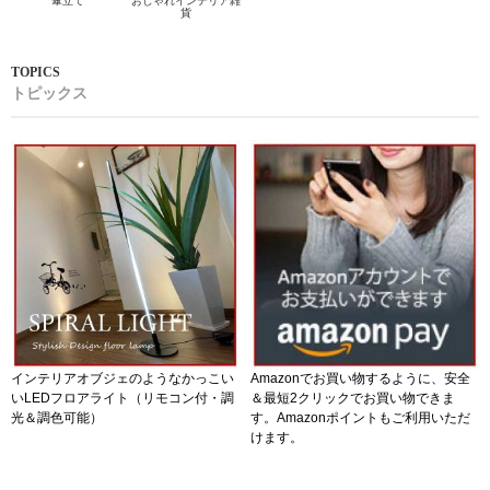
傘立て
おしゃれインテリア雑
貨
トピックス
インテリアオブジェのようなかっこい
Amazonでお買い物するように、安全
いLEDフロアライト（リモコン付・調
＆最短2クリックでお買い物できま
光＆調色可能）
す。Amazonポイントもご利用いただ
けます。