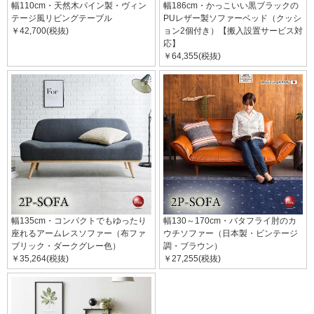
幅110cm・天然木パイン製・ヴィン
幅186cm・かっこいい黒ブラックの
テージ風リビングテーブル
PUレザー製ソファーベッド（クッシ
￥42,700(税抜)
ョン2個付き）【搬入設置サービス対
応】
￥64,355(税抜)
幅135cm・コンパクトでもゆったり
幅130～170cm・バタフライ肘のカ
座れるアームレスソファー（布ファ
ウチソファー（日本製・ビンテージ
ブリック・ダークグレー色）
調・ブラウン）
￥35,264(税抜)
￥27,255(税抜)