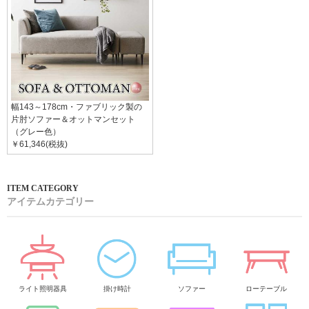
幅143～178cm・ファブリック製の
片肘ソファー＆オットマンセット
（グレー色）
￥61,346(税抜)
アイテムカテゴリー
ライト照明器具
掛け時計
ソファー
ローテーブル