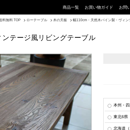
商品一覧
お買い物ガイド
お問
料無料 TOP
ローテーブル
木の天板
幅110cm・天然木パイン製・ヴィ
ヴィンテージ風リビングテーブル
本州・四
東北6県（
北海道（税