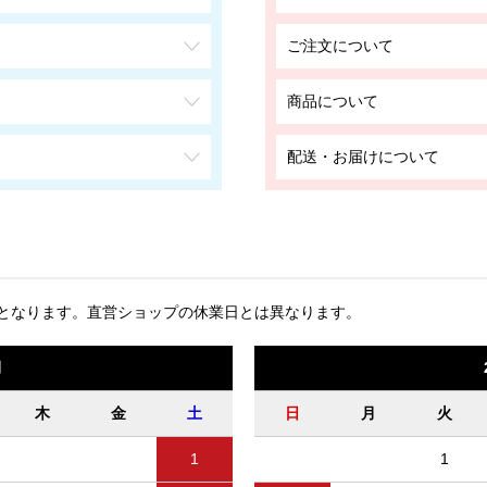
ご注文について
商品について
配送・お届けについて
となります。
直営ショップの休業日とは異なります。
月
木
金
土
日
月
火
1
1