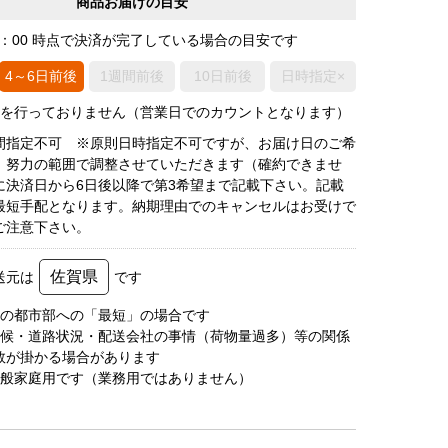
商品お届けの目安
0：00 時点で決済が完了している場合の目安です
4～6日前後
1週間前後
10日前後
日時指定×
荷を行っておりません（営業日でのカウントとなります）
間指定不可 ※原則日時指定不可ですが、お届け日のご希
、努力の範囲で調整させていただきます（確約できませ
に決済日から6日後以降で第3希望まで記載下さい。記載
最短手配となります。納期理由でのキャンセルはお受けで
ご注意下さい。
佐賀県
送元は
です
圏の都市部への「最短」の場合です
天候・道路状況・配送会社の事情（荷物量過多）等の関係
数が掛かる場合があります
一般家庭用です（業務用ではありません）