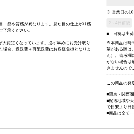
※ 営業日の1
2～4日前後
目・節や質感が異なります。見た目の仕上がり感
ご了承ください。
■土日祝は出
が大変短くなっています。必ず早めにお受け取り
※本商品は時
た場合、返送費＋再配送費はお客様負担となりま
望がある際は
ん）。備考欄
がない場合は
きませんので
この商品の発
■関東・関西
■配送地域や
で目安より日
■商品は全て