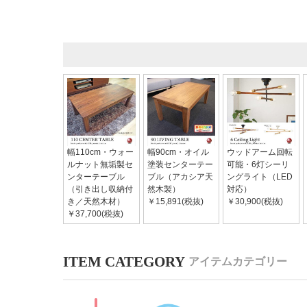
幅110cm・ウォー
幅90cm・オイル
ウッドアーム回転
ルナット無垢製セ
塗装センターテー
可能・6灯シーリ
ンターテーブル
ブル（アカシア天
ングライト（LED
（引き出し収納付
然木製）
対応）
き／天然木材）
￥15,891(税抜)
￥30,900(税抜)
￥37,700(税抜)
アイテムカテゴリー