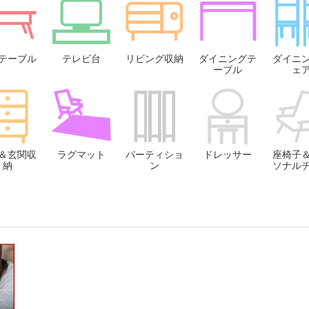
テーブル
テレビ台
リビング収納
ダイニングテ
ダイニ
ーブル
ェ
＆玄関収
ラグマット
パーティショ
ドレッサー
座椅子
納
ン
ソナル