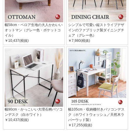
幅58cm・ベロア生地の大人かわいい
シンプルで可愛い縦ストライプデザ
オットマン（グレー色・ポケットコ
インのファブリック製ダイニングチ
イル）
ェア（グレー色）
￥10,437(税抜)
￥7,980(税抜)
幅90cm・かっこいい大理石柄パソコ
幅105cm・収納棚付きパソコンデス
ンデスク（白ホワイト）
ク（ホワイトウォッシュ／天然木ラ
￥10,437(税抜)
バーウッド製）
￥17,255(税抜)