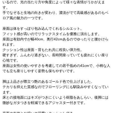
いるので、光の当たり方や角度によって様々な表情がうかがえま
す。
手でなぞると生地の向きが変わり、濃淡がでて高級感があるのもベ
ロア風の魅力の一つです。
座面は体をすっぽり包み込んでくれるシルエット。
フィット感が高いのでリラックスタイムを優雅に演出します。
座面は有効内寸が幅40cm、奥行42cmあるのでゆったりと腰かけら
れます。
クッション性は座面・背もたれ共に程良い弾力性。
硬すぎず、ふんわり過ぎない、長時間座っていても疲れにくい座り
心地です。
座面は女性の使いやすさを考慮しての若干低めの41cmで、小柄な人
でも立ち座りしやすく姿勢も保ちやすいです。
脚は上品さが際立つ艶のあるゴールド色で仕上げました。
テカリを抑えた質感なのでフローリングにも馴染みやすくなってい
ます。
床との接地面にはキズがつきにくいよう樹脂をあしらい、後脚には
微妙なガタつきを軽減できるアジャスター付きです。