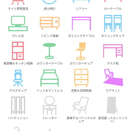
ライト照明器具
掛け時計
ソファー
ローテーブル
テレビ台
リビング収納
ダイニングテーブル
ダイニングチェア
食器棚＆キッチン収納
カウンターテーブル
カウンターチェア
デスク机
デスクチェア
ベッド＆マットレス
衣類＆玄関収納
ラグマット
パーティション
ドレッサー
座椅子＆パーソナルチ
姿見鏡（スタンドミラ
ェア
ー）