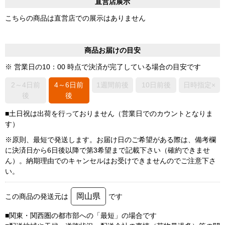
直営店展示
こちらの商品は直営店での展示はありません
商品お届けの目安
※ 営業日の10：00 時点で決済が完了している場合の目安です
2～4日前
4～6日前
1週間前後
10日前後
日時指定×
後
後
■土日祝は出荷を行っておりません（営業日でのカウントとなりま
す）
※原則、最短で発送します。お届け日のご希望がある際は、備考欄
に決済日から6日後以降で第3希望まで記載下さい（確約できませ
ん）。納期理由でのキャンセルはお受けできませんのでご注意下さ
い。
岡山県
この商品の発送元は
です
■関東・関西圏の都市部への「最短」の場合です