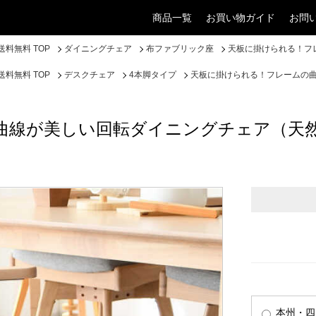
商品一覧
お買い物ガイド
お問
料無料 TOP
ダイニングチェア
布ファブリック座
天板に掛けられる！フ
料無料 TOP
デスクチェア
4本脚タイプ
天板に掛けられる！フレームの
曲線が美しい回転ダイニングチェア（天
本州・四