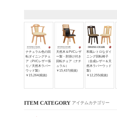
ナチュラル色の回
天然木＆PVCレザ
和風レトロなダイ
転ダイニングチェ
ー製・肘掛け付き
ニング回転椅子
ア（PVCレザー張
回転チェア（ナチ
（合成レザー＆天
り／天然木ラバー
ュラル）
然木ラバーウッド
ウッド製）
￥15,437(税抜)
製）
￥15,264(税抜)
￥12,255(税抜)
アイテムカテゴリー