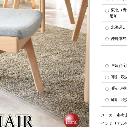
東北（青
追加
北海道…税
沖縄本島…
戸建住宅
3階…税抜
4階…税抜
5階…税抜
メーカー参考上
インテリアル