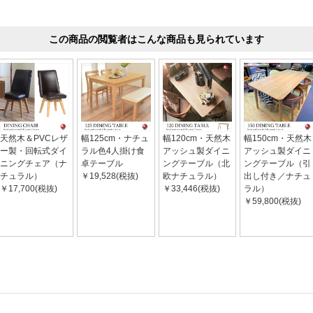
この商品の閲覧者はこんな商品も見られています
天然木＆PVCレザ
幅125cm・ナチュ
幅120cm・天然木
幅150cm・天然木
ー製・回転式ダイ
ラル色4人掛け食
アッシュ製ダイニ
アッシュ製ダイニ
ニングチェア（ナ
卓テーブル
ングテーブル（北
ングテーブル（引
チュラル）
￥19,528(税抜)
欧ナチュラル）
出し付き／ナチュ
￥17,700(税抜)
￥33,446(税抜)
ラル）
￥59,800(税抜)