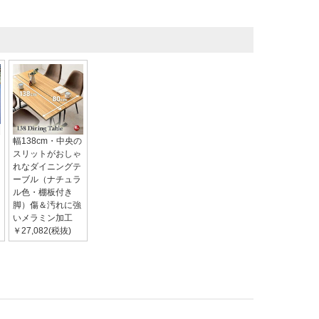
幅138cm・中央の
スリットがおしゃ
れなダイニングテ
ーブル（ナチュラ
ル色・棚板付き
脚）傷＆汚れに強
いメラミン加工
￥27,082(税抜)