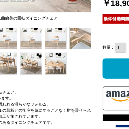
￥18,9
ーム曲線美の回転ダイニングチェア
数量：
転チェア。
います。
思われる滑らかなフォルム。
ルの幕板との衝突を気にすることなく肘を乗せられ
加工が施されています。
のあるダイニングチェアです。