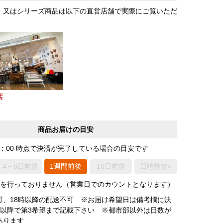
、又はシリーズ商品は以下の直営店舗で実際にご覧いただ
店
商品お届けの目安
0：00 時点で決済が完了している場合の目安です
4～6日前後
1週間前後
10日前後
日時指定×
荷を行っておりません（営業日でのカウントとなります）
可、18時以降の配送不可 ※お届け希望日は備考欄に決
後以降で第3希望まで記載下さい ※都市部以外は日数が
あります