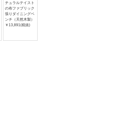
チュラルテイスト
の布ファブリック
張りダイニングベ
ンチ（天然木製）
￥13,891(税抜)