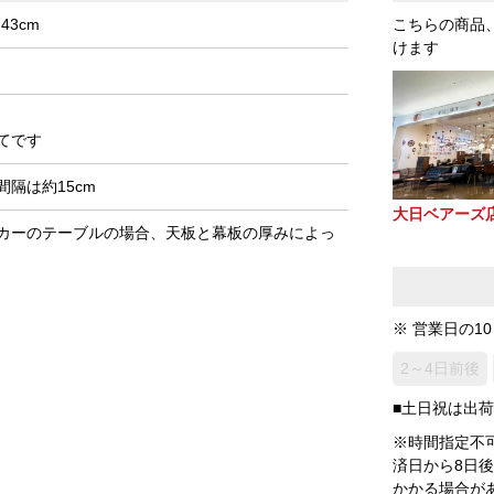
43cm
こちらの商品
けます
てです
隔は約15cm
大日ベアーズ
カーのテーブルの場合、天板と幕板の厚みによっ
※ 営業日の1
2～4日前後
■土日祝は出
※時間指定不
済日から8日
かかる場合が