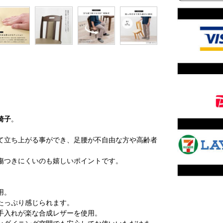
椅子
。
て立ち上がる事ができ、足腰が不自由な方や高齢者
傷つきにくいのも嬉しいポイントです。
用。
たっぷり感じられます。
手入れが楽な合成レザーを使用。