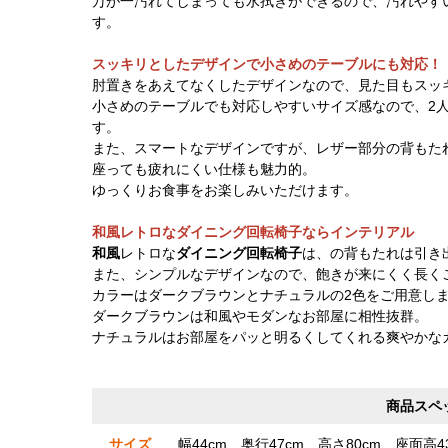
万が一汚れてしまっても水拭きができるので、汚れやす
す。
スッキリとしたデザインで小さめのテーブルにも対応！
肘置きをあえてなくしたデザインなので、見た目もスッ
小さめのテーブルでも対応しやすいサイズ感なので、2
す。
また、スマートなデザインですが、レザー部分の背もた
座っても疲れにくい仕様も魅力的。
ゆっくりお食事をお楽しみいただけます。
和風レトロなダイニング回転椅子ならインテリアル
和風
レトロな
ダイニング回転椅子
は、の背もたれは引き
また、シンプルなデザインなので、飽きが来にくく長く
カラーはダークブラウンとナチュラルの2色をご用意し
ダークブラウンは和風やモダンなお部屋に相性抜群。
ナチュラルはお部屋をパッと明るくしてくれる爽やかな
商品スペ
サイズ
幅44cm、奥行47cm、高さ80cm、座面高4