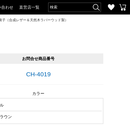
い合わせ
直営店一覧
椅子（合成レザー＆天然木ラバーウッド製）
）
お問合せ商品番号
CH-4019
カラー
ル
ラウン