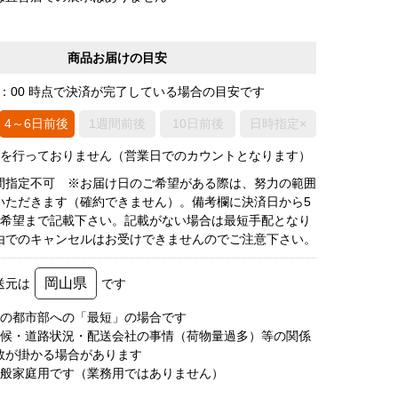
商品お届けの目安
0：00 時点で決済が完了している場合の目安です
4～6日前後
1週間前後
10日前後
日時指定×
荷を行っておりません（営業日でのカウントとなります）
間指定不可 ※お届け日のご希望がある際は、努力の範囲
いただきます（確約できません）。備考欄に決済日から5
3希望まで記載下さい。記載がない場合は最短手配となり
由でのキャンセルはお受けできませんのでご注意下さい。
岡山県
送元は
です
圏の都市部への「最短」の場合です
天候・道路状況・配送会社の事情（荷物量過多）等の関係
数が掛かる場合があります
一般家庭用です（業務用ではありません）