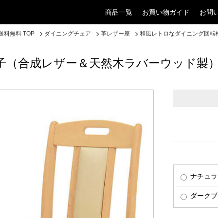
商品一覧
お買い物ガイド
お問
料無料 TOP
ダイニングチェア
革レザー座
和風レトロなダイニング回転
子（合成レザー＆天然木ラバーウッド製
ナチュラ
ダークブ