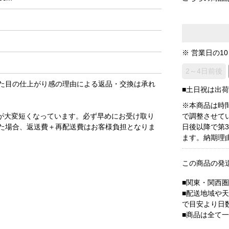
※ 営業日の1
2～4日前後
た目の仕上がり感の理由による返品・交換は承れ
■土日祝は出
※本商品は時
が大変短くなっています。必ず早めにお受け取り
で調整させて
た場合、返送費＋再配送費はお客様負担となりま
日後以降で第
ます。納期理
この商品の発
■関東・関西
■配送地域や
で目安より日
■商品は全て