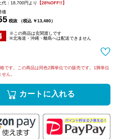
代：18,700円より
【28%OFF!!】
特価
55
税抜 （税込 ￥13,480）
※この商品は玄関渡しです
※北海道・沖縄・離島へは配送できません
価格です。この商品は同色2脚単位での販売です。1脚単位
ません。
カートに入れる