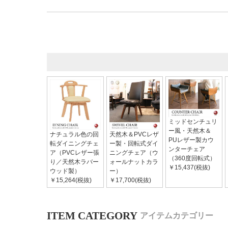
ミッドセンチュリ
ー風・天然木＆
ナチュラル色の回
天然木＆PVCレザ
PUレザー製カウ
転ダイニングチェ
ー製・回転式ダイ
ンターチェア
ア（PVCレザー張
ニングチェア（ウ
（360度回転式）
り／天然木ラバー
ォールナットカラ
￥15,437(税抜)
ウッド製）
ー）
￥15,264(税抜)
￥17,700(税抜)
アイテムカテゴリー