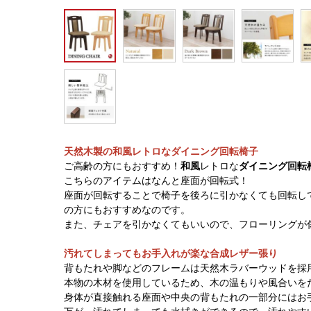
天然木製の和風レトロなダイニング回転椅子
ご高齢の方にもおすすめ！
和風
レトロな
ダイニング回転
こちらのアイテムはなんと座面が回転式！
座面が回転することで椅子を後ろに引かなくても回転し
の方にもおすすめなのです。
また、チェアを引かなくてもいいので、フローリングが
汚れてしまってもお手入れが楽な合成レザー張り
背もたれや脚などのフレームは天然木ラバーウッドを採
本物の木材を使用しているため、木の温もりや風合いを
身体が直接触れる座面や中央の背もたれの一部分にはお