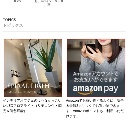
傘立て
おしゃれインテリア雑
貨
トピックス
インテリアオブジェのようなかっこい
Amazonでお買い物するように、安全
いLEDフロアライト（リモコン付・調
＆最短2クリックでお買い物できま
光＆調色可能）
す。Amazonポイントもご利用いただ
けます。