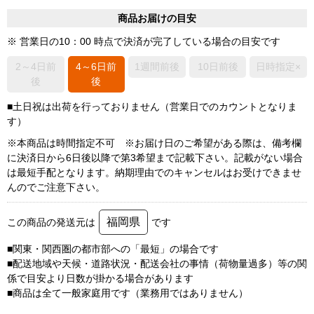
商品お届けの目安
※ 営業日の10：00 時点で決済が完了している場合の目安です
2～4日前
4～6日前
1週間前後
10日前後
日時指定×
後
後
■土日祝は出荷を行っておりません（営業日でのカウントとなりま
す）
※本商品は時間指定不可 ※お届け日のご希望がある際は、備考欄
に決済日から6日後以降で第3希望まで記載下さい。記載がない場合
は最短手配となります。納期理由でのキャンセルはお受けできませ
んのでご注意下さい。
福岡県
この商品の発送元は
です
■関東・関西圏の都市部への「最短」の場合です
■配送地域や天候・道路状況・配送会社の事情（荷物量過多）等の関
係で目安より日数が掛かる場合があります
■商品は全て一般家庭用です（業務用ではありません）