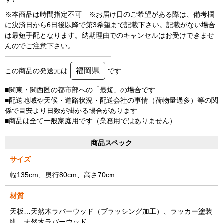
※本商品は時間指定不可 ※お届け日のご希望がある際は、備考欄
に決済日から6日後以降で第3希望まで記載下さい。記載がない場合
は最短手配となります。納期理由でのキャンセルはお受けできませ
んのでご注意下さい。
福岡県
この商品の発送元は
です
■関東・関西圏の都市部への「最短」の場合です
■配送地域や天候・道路状況・配送会社の事情（荷物量過多）等の関
係で目安より日数が掛かる場合があります
■商品は全て一般家庭用です（業務用ではありません）
商品スペック
サイズ
幅135cm、奥行80cm、高さ70cm
材質
天板…天然木ラバーウッド（ブラッシング加工）、ラッカー塗装
脚…天然木ラバーウッド