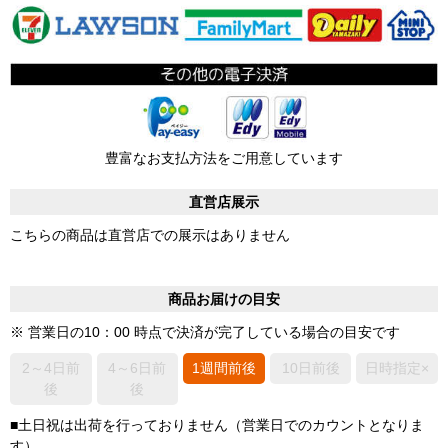
豊富なお支払方法をご用意しています
直営店展示
こちらの商品は直営店での展示はありません
商品お届けの目安
※ 営業日の10：00 時点で決済が完了している場合の目安です
2～4日前
4～6日前
1週間前後
10日前後
日時指定×
後
後
■土日祝は出荷を行っておりません（営業日でのカウントとなりま
す）