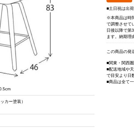
■土日祝は出
※本商品は時
で調整させて
日後以降で第
ます。納期理
この商品の発
■関東・関西
■配送地域や
で目安より日
■商品は全て
.5cm
ラッカー塗装）