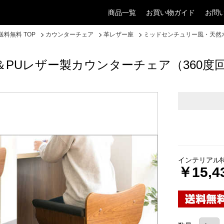
商品一覧
お買い物ガイド
お問
料無料 TOP
カウンターチェア
革レザー座
ミッドセンチュリー風・天然木
PUレザー製カウンターチェア（360度
インテリアル
￥15,4