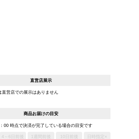
直営店展示
は直営店での展示はありません
商品お届けの目安
0：00 時点で決済が完了している場合の目安です
4～6日前後
1週間前後
10日前後
日時指定×