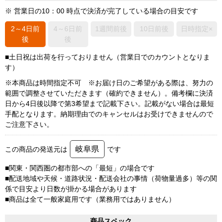
※ 営業日の10：00 時点で決済が完了している場合の目安です
2～4日前
4～6日前
1週間前後
10日前後
日時指定×
後
後
■土日祝は出荷を行っておりません（営業日でのカウントとなりま
す）
※本商品は時間指定不可 ※お届け日のご希望がある際は、努力の
範囲で調整させていただきます（確約できません）。備考欄に決済
日から4日後以降で第3希望まで記載下さい。記載がない場合は最短
手配となります。納期理由でのキャンセルはお受けできませんので
ご注意下さい。
岐阜県
この商品の発送元は
です
■関東・関西圏の都市部への「最短」の場合です
■配送地域や天候・道路状況・配送会社の事情（荷物量過多）等の関
係で目安より日数が掛かる場合があります
■商品は全て一般家庭用です（業務用ではありません）
商品スペック