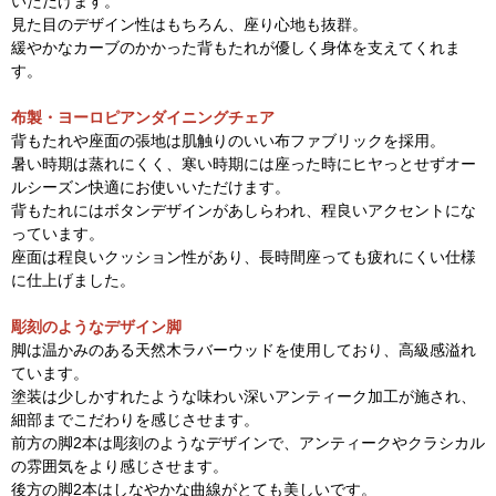
いただけます。
見た目のデザイン性はもちろん、座り心地も抜群。
緩やかなカーブのかかった背もたれが優しく身体を支えてくれま
す。
布製・ヨーロピアンダイニングチェア
背もたれや座面の張地は肌触りのいい布ファブリックを採用。
暑い時期は蒸れにくく、寒い時期には座った時にヒヤっとせずオー
ルシーズン快適にお使いいただけます。
背もたれにはボタンデザインがあしらわれ、程良いアクセントにな
っています。
座面は程良いクッション性があり、長時間座っても疲れにくい仕様
に仕上げました。
彫刻のようなデザイン脚
脚は温かみのある天然木ラバーウッドを使用しており、高級感溢れ
ています。
塗装は少しかすれたような味わい深いアンティーク加工が施され、
細部までこだわりを感じさせます。
前方の脚2本は彫刻のようなデザインで、アンティークやクラシカル
の雰囲気をより感じさせます。
後方の脚2本はしなやかな曲線がとても美しいです。