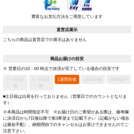
豊富なお支払方法をご用意しています
直営店展示
こちらの商品は直営店での展示はありません
商品お届けの目安
※ 営業日の10：00 時点で決済が完了している場合の目安です
2～4日前
4～6日前
1週間前後
10日前後
日時指定×
後
後
■土日祝は出荷を行っておりません（営業日でのカウントとなりま
す）
※本商品は時間指定不可 ※お届け日のご希望がある際は、備考欄
に決済日から7日後以降で第3希望まで記載下さい（記載がない場合
は最短手配）。納期理由でのキャンセルはお受けできませんのでご
注意下さい。