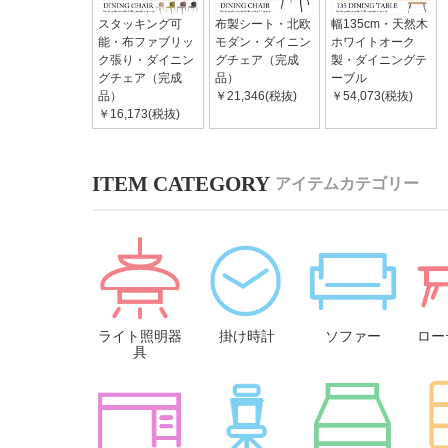
スタッキング可
布製シート・北欧
幅135cm・天然木
能・布ファブリッ
モダン・ダイニン
ホワイトオーク
ク張り・ダイニン
グチェア（完成
製・ダイニングテ
グチェア（完成
品）
ーブル
品）
￥21,346(税抜)
￥54,073(税抜)
￥16,173(税抜)
アイテムカテゴリー
ライト照明器
掛け時計
ソファー
ロー
具