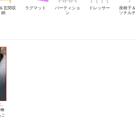
＆玄関収
ラグマット
パーティショ
ドレッサー
座椅子
納
ン
ソナル
に、
い物
もご