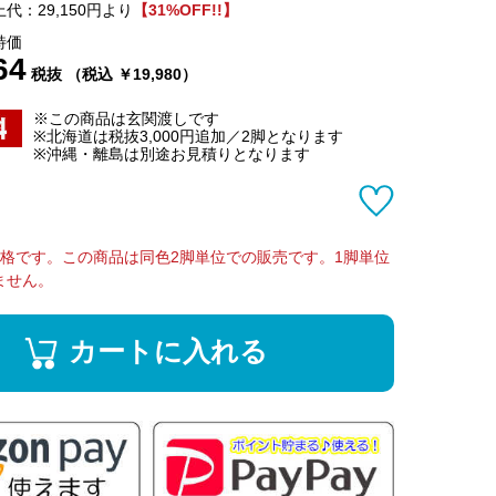
代：29,150円より
【31%OFF!!】
特価
64
税抜 （税込 ￥19,980）
※この商品は玄関渡しです
※北海道は税抜3,000円追加／2脚となります
※沖縄・離島は別途お見積りとなります
価格です。この商品は同色2脚単位での販売です。1脚単位
ません。
カートに入れる