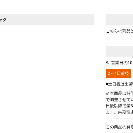
ック
こちらの商品
※ 営業日の1
2～4日前後
■土日祝は出
※本商品は時
で調整させて
日後以降で第
ます。納期理
この商品の発