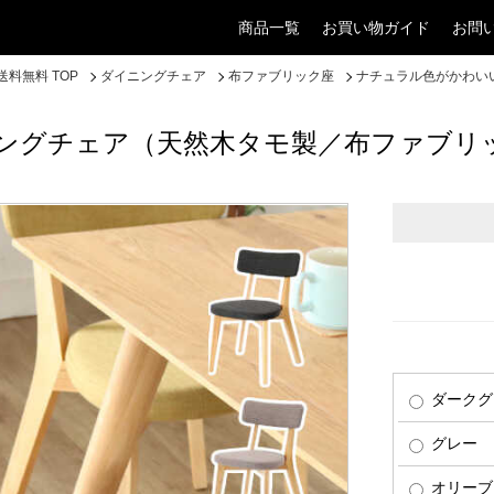
商品一覧
お買い物ガイド
お問
料無料 TOP
ダイニングチェア
布ファブリック座
ナチュラル色がかわい
ングチェア（天然木タモ製／布ファブリ
ダークグ
グレー
オリーブ