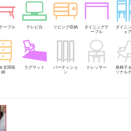
テーブル
テレビ台
リビング収納
ダイニングテ
ダイニ
ーブル
ェ
＆玄関収
ラグマット
パーティショ
ドレッサー
座椅子
納
ン
ソナル