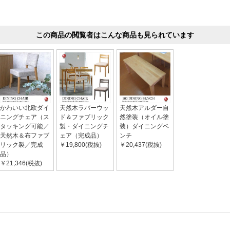
この商品の閲覧者はこんな商品も見られています
かわいい北欧ダイ
天然木ラバーウッ
天然木アルダー自
ニングチェア（ス
ド＆ファブリック
然塗装（オイル塗
タッキング可能／
製・ダイニングチ
装）ダイニングベ
天然木＆布ファブ
ェア（完成品）
ンチ
リック製／完成
￥19,800(税抜)
￥20,437(税抜)
品）
￥21,346(税抜)