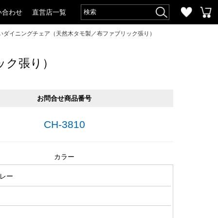
い合わせ
直営店一覧
いダイニングチェア（天然木タモ製／布ファブリック張り）
ック張り）
お問合せ商品番号
CH-3810
カラー
レー