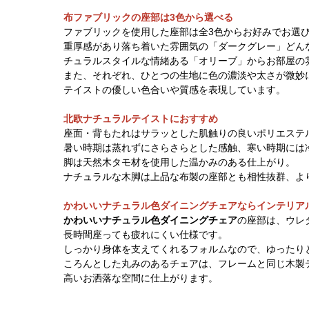
布ファブリックの座部は3色から選べる
ファブリックを使用した座部は全3色からお好みでお選
重厚感があり落ち着いた雰囲気の「ダークグレー」どん
チュラルスタイルな情緒ある「オリーブ」からお部屋の
また、それぞれ、ひとつの生地に色の濃淡や太さが微妙
テイストの優しい色合いや質感を表現しています。
北欧ナチュラルテイストにおすすめ
座面・背もたれはサラッとした肌触りの良いポリエステ
暑い時期は蒸れずにさらさらとした感触、寒い時期には
脚は天然木タモ材を使用した温かみのある仕上がり。
ナチュラルな木脚は上品な布製の座部とも相性抜群、よ
かわいいナチュラル色ダイニングチェアならインテリア
かわいいナチュラル色ダイニングチェア
の座部は、ウレ
長時間座っても疲れにくい仕様です。
しっかり身体を支えてくれるフォルムなので、ゆったり
ころんとした丸みのあるチェアは、フレームと同じ木製
高いお洒落な空間に仕上がります。