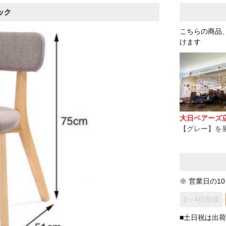
ック
こちらの商品
けます
大日ベアーズ
【グレー】を
※ 営業日の1
2～4日前後
■土日祝は出