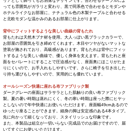
リアとして飾ってもお洒落なデザインです。合わせるテーブルによ
っても雰囲気がガラリと変わり、黒で同系色で合わせるとモダンや
ホテルライクなお部屋に、ナチュラル色の木製テーブルと合わせる
と北欧モダンな温かみのあるお部屋に仕上がります。
背中にフィットするような美しい曲線の背もたれ
背もたれは天然木ブナ材を使用。大人っぽい黒ブラックカラーで、
お部屋の雰囲気を引き締めてくれます。木目やツヤがないマットな
塗装が施されており、高級感があります。背もたれは背中にフィッ
トするような美しい曲線で、優しく身体を支えます。背もたれと座
面をセパレートにすることで圧迫感がなく、座面奥にほこりがたま
りにくいので、お手入れもしやすいです。さらに椅子を引き出した
り持ち運びもしやすいので、実用的にも優れています。
オールシーズン快適に座れる布ファブリック製
ダークグレーの座面はサラサラとした肌触りの良い布ファブリック
製。夏の暑い時期は蒸れにくく、冬の寒い時期は座った際にヒヤッ
としないので年中快適にお使いいただけます。座面幅49cmあるので
ゆったり座ることができます。細身の脚は安定感のある4本タイプ。
先に向かって細くなっており、スタイリッシュな印象です。
また、本製品は組立が一切いらない完成品でのお届けですので、届
いてすぐにお使いいただけます。