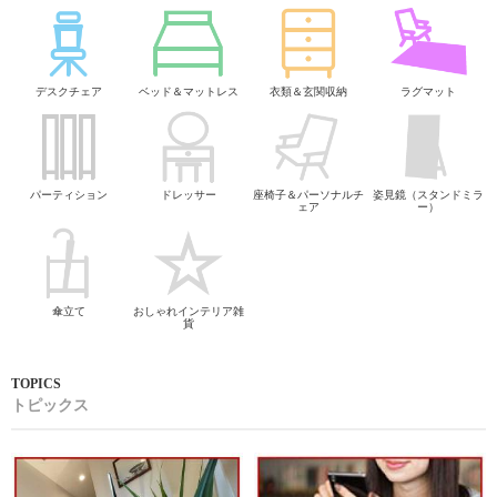
デスクチェア
ベッド＆マットレス
衣類＆玄関収納
ラグマット
パーティション
ドレッサー
座椅子＆パーソナルチ
姿見鏡（スタンドミラ
ェア
ー）
傘立て
おしゃれインテリア雑
貨
トピックス