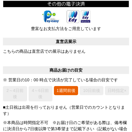
豊富なお支払方法をご用意しています
直営店展示
こちらの商品は直営店での展示はありません
商品お届けの目安
※ 営業日の10：00 時点で決済が完了している場合の目安です
2～4日前
4～6日前
1週間前後
10日前後
日時指定×
後
後
■土日祝は出荷を行っておりません（営業日でのカウントとなりま
す）
※本商品は時間指定不可 ※お届け日のご希望がある際は、備考欄
に決済日から7日後以降で第3希望まで記載下さい（記載がない場合