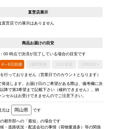
直営店展示
は直営店での展示はありません
商品お届けの目安
0：00 時点で決済が完了している場合の目安です
4～6日前後
1週間前後
10日前後
日時指定×
荷を行っておりません（営業日でのカウントとなります）
で発送します。お届け日のご希望がある際は、備考欄に決
後以降で第3希望まで記載下さい（確約できません）。納
ャンセルはお受けできませんのでご注意下さい。
岡山県
送元は
です
圏の都市部への「最短」の場合です
天候・道路状況・配送会社の事情（荷物量過多）等の関係