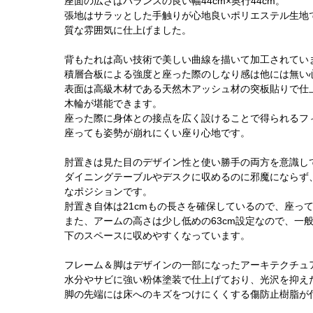
座面の広さはバランスの良い幅44cm×奥行44cm。
張地はサラッとした手触りが心地良いポリエステル生地
質な雰囲気に仕上げました。
背もたれは高い技術で美しい曲線を描いて加工されてい
積層合板による強度と座った際のしなり感は他には無い
表面は高級木材である天然木アッシュ材の突板貼りで仕
木輪が堪能できます。
座った際に身体との接点を広く設けることで得られるフ
座っても姿勢が崩れにくい座り心地です。
肘置きは見た目のデザイン性と使い勝手の両方を意識し
ダイニングテーブルやデスクに収めるのに邪魔にならず
なポジションです。
肘置き自体は21cmもの長さを確保しているので、座っ
また、アームの高さは少し低めの63cm設定なので、一般
下のスペースに収めやすくなっています。
フレーム＆脚はデザインの一部になったアーキテクチュ
水分やサビに強い粉体塗装で仕上げており、光沢を抑え
脚の先端には床へのキズをつけにくくする傷防止樹脂が