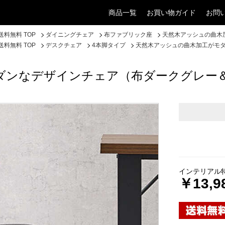
商品一覧
お買い物ガイド
お問
料無料 TOP
ダイニングチェア
布ファブリック座
天然木アッシュの曲木
料無料 TOP
デスクチェア
4本脚タイプ
天然木アッシュの曲木加工がモ
ダンなデザインチェア（布ダークグレー
インテリアル
￥13,9