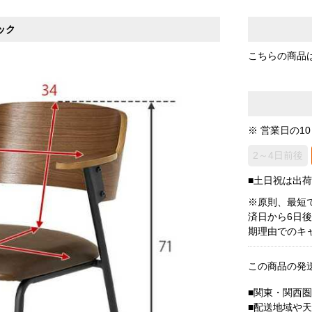
ック
こちらの商品
※ 営業日の1
2～4日前後
■土日祝は出
※原則、最短
済日から6日
期理由でのキ
この商品の発
■関東・関西
■配送地域や