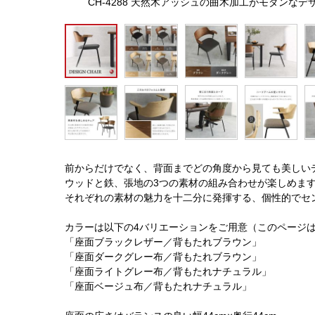
CH-4288 天然木アッシュの曲木加工がモダンな
前からだけでなく、背面までどの角度から見ても美しい
ウッドと鉄、張地の3つの素材の組み合わせが楽しめま
それぞれの素材の魅力を十二分に発揮する、個性的でセ
カラーは以下の4バリエーションをご用意（このページ
「座面ブラックレザー／背もたれブラウン」
「座面ダークグレー布／背もたれブラウン」
「座面ライトグレー布／背もたれナチュラル」
「座面ベージュ布／背もたれナチュラル」