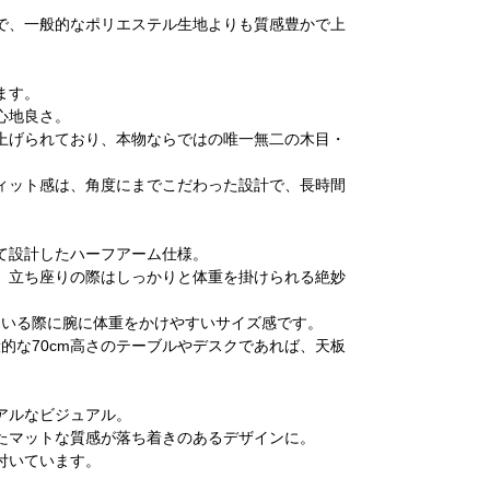
で、一般的なポリエステル生地よりも質感豊かで上
ます。
心地良さ。
上げられており、本物ならではの唯一無二の木目・
ィット感は、角度にまでこだわった設計で、長時間
て設計したハーフアーム仕様。
、立ち座りの際はしっかりと体重を掛けられる絶妙
ている際に腕に体重をかけやすいサイズ感です。
的な70cm高さのテーブルやデスクであれば、天板
アルなビジュアル。
たマットな質感が落ち着きのあるデザインに。
付いています。