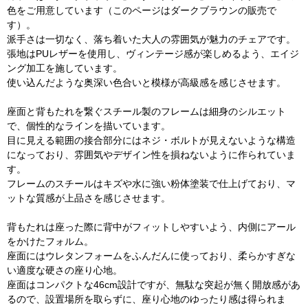
色をご用意しています（このページはダークブラウンの販売で
す）。
派手さは一切なく、落ち着いた大人の雰囲気が魅力のチェアです。
張地はPUレザーを使用し、ヴィンテージ感が楽しめるよう、エイジ
ング加工を施しています。
使い込んだような奥深い色合いと模様が高級感を感じさせます。
座面と背もたれを繋ぐスチール製のフレームは細身のシルエット
で、個性的なラインを描いています。
目に見える範囲の接合部分にはネジ・ボルトが見えないような構造
になっており、雰囲気やデザイン性を損ねないように作られていま
す。
フレームのスチールはキズや水に強い粉体塗装で仕上げており、マ
ットな質感が上品さを感じさせます。
背もたれは座った際に背中がフィットしやすいよう、内側にアール
をかけたフォルム。
座面にはウレタンフォームをふんだんに使っており、柔らかすぎな
い適度な硬さの座り心地。
座面はコンパクトな46cm設計ですが、無駄な突起が無く開放感があ
るので、設置場所を取らずに、座り心地のゆったり感は得られま