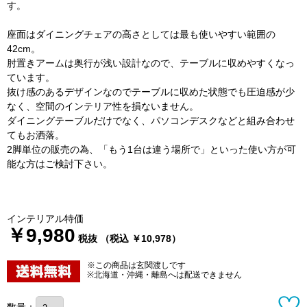
す。
座面はダイニングチェアの高さとしては最も使いやすい範囲の
42cm。
肘置きアームは奥行が浅い設計なので、テーブルに収めやすくなっ
ています。
抜け感のあるデザインなのでテーブルに収めた状態でも圧迫感が少
なく、空間のインテリア性を損ないません。
ダイニングテーブルだけでなく、パソコンデスクなどと組み合わせ
てもお洒落。
2脚単位の販売の為、「もう1台は違う場所で」といった使い方が可
能な方はご検討下さい。
インテリアル特価
￥9,980
税抜 （税込 ￥10,978）
※この商品は玄関渡しです
※北海道・沖縄・離島へは配送できません
数量：