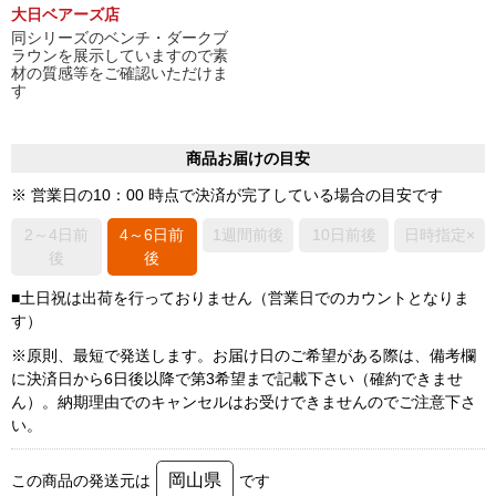
大日ベアーズ店
同シリーズのベンチ・ダークブ
ラウンを展示していますので素
材の質感等をご確認いただけま
す
商品お届けの目安
※ 営業日の10：00 時点で決済が完了している場合の目安です
2～4日前
4～6日前
1週間前後
10日前後
日時指定×
後
後
■土日祝は出荷を行っておりません（営業日でのカウントとなりま
す）
※原則、最短で発送します。お届け日のご希望がある際は、備考欄
に決済日から6日後以降で第3希望まで記載下さい（確約できませ
ん）。納期理由でのキャンセルはお受けできませんのでご注意下さ
い。
岡山県
この商品の発送元は
です