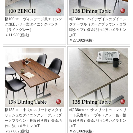
幅100cm・ヴィンテージ風エイジン
幅138cm・ハイデザインのダイニン
グ加工レザー製ダイニングベンチ
グテーブル（ダークブラウン・ロ型
（ライトグレー）
脚タイプ）傷＆汚れに強いメラミン
￥11,980(税抜)
加工
￥27,082(税抜)
幅138cm・中央のスリットがスタイ
幅138cm・中央スリットのコンクリ
リッシュなダイニングテーブル（ダ
ート風食卓テーブル（グレー色・棚
ークブラウン・棚板付き脚）傷＆汚
板付き脚）傷＆汚れに強いメラミン
れに強いメラミン加工
加工
￥27,082(税抜)
￥27,082(税抜)