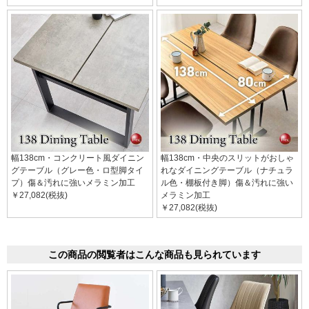
幅138cm・コンクリート風ダイニン
幅138cm・中央のスリットがおしゃ
グテーブル（グレー色・ロ型脚タイ
れなダイニングテーブル（ナチュラ
プ）傷＆汚れに強いメラミン加工
ル色・棚板付き脚）傷＆汚れに強い
￥27,082(税抜)
メラミン加工
￥27,082(税抜)
この商品の閲覧者はこんな商品も見られています