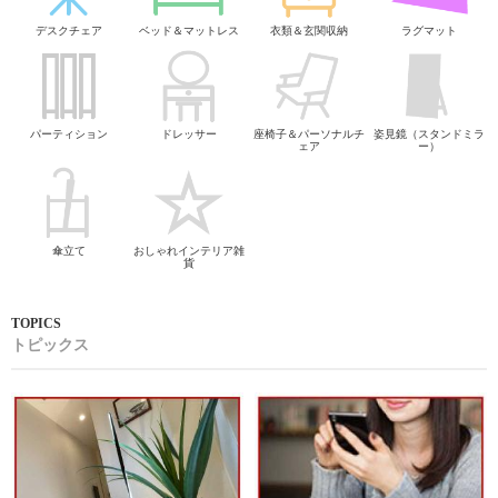
デスクチェア
ベッド＆マットレス
衣類＆玄関収納
ラグマット
パーティション
ドレッサー
座椅子＆パーソナルチ
姿見鏡（スタンドミラ
ェア
ー）
傘立て
おしゃれインテリア雑
貨
トピックス