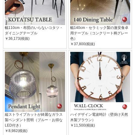
幅110cm・布団のいらないコタツ・
幅140cm・セラミック製の激安食卓
ダイニングテーブル
用テーブル（コンクリート柄グレー
￥36,173(税抜)
色）
￥37,800(税抜)
縦ストライプカットが綺麗なガラス
ハイデザイン電波時計（壁掛け天然
製ペンダント照明（ブルー・お得な
木製ブラウン）
LED付き）
￥11,500(税抜)
￥8,982(税抜)