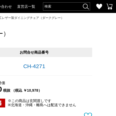
い合わせ
直営店一覧
工レザー製ダイニングチェア（ダークグレー）
ー）
お問合せ商品番号
CH-4271
特価
0
税抜 （税込 ￥10,978）
※この商品は玄関渡しです
※北海道・沖縄・離島へは配送できません