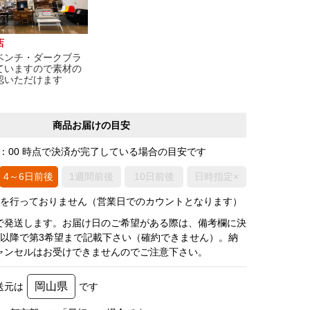
店
ベンチ・ダークブラ
ていますので素材の
認いただけます
商品お届けの目安
0：00 時点で決済が完了している場合の目安です
4～6日前後
1週間前後
10日前後
日時指定×
荷を行っておりません（営業日でのカウントとなります）
で発送します。お届け日のご希望がある際は、備考欄に決
後以降で第3希望まで記載下さい（確約できません）。納
ャンセルはお受けできませんのでご注意下さい。
岡山県
送元は
です