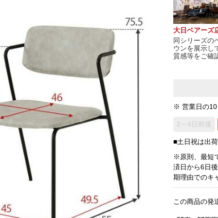
大日ベアーズ
同シリーズの
ウンを展示し
質感等をご確
※ 営業日の1
2～4日前後
■土日祝は出
※原則、最短
済日から6日
期理由でのキ
この商品の発