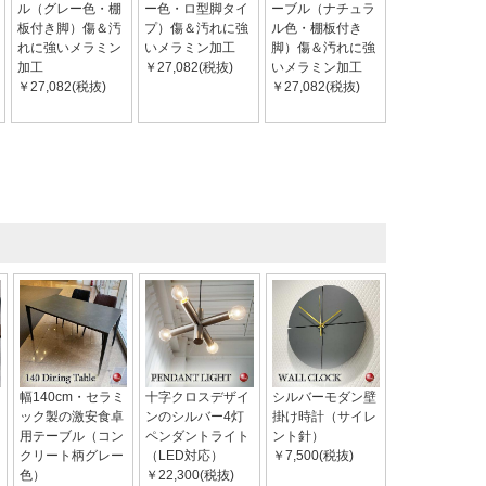
ル（グレー色・棚
ー色・ロ型脚タイ
ーブル（ナチュラ
板付き脚）傷＆汚
プ）傷＆汚れに強
ル色・棚板付き
れに強いメラミン
いメラミン加工
脚）傷＆汚れに強
加工
￥27,082(税抜)
いメラミン加工
￥27,082(税抜)
￥27,082(税抜)
幅140cm・セラミ
十字クロスデザイ
シルバーモダン壁
ック製の激安食卓
ンのシルバー4灯
掛け時計（サイレ
用テーブル（コン
ペンダントライト
ント針）
クリート柄グレー
（LED対応）
￥7,500(税抜)
色）
￥22,300(税抜)