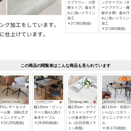
クブラウン・ロ型
ングテーブル（ダ
脚タイプ）傷＆汚
ークブラウン・棚
れに強いメラミン
板付き脚）傷＆汚
加工
れに強いメラミン
￥27,082(税抜)
加工
￥27,082(税抜)
この商品の閲覧者はこんな商品も見られています
PUレザー＆スチ
幅130cm・ヴィン
幅135cm・ホワイ
幅110cm・布団の
ール製・回転式ダ
テージ風4人掛け
トストーンデザイ
いらないコタツ・
イニングチェア
食卓テーブル
ンの食卓用テーブ
ダイニングテーブ
￥22,255(税抜)
￥29,800(税抜)
ル（白石目柄メラ
ル
ミン樹脂）
￥36,173(税抜)