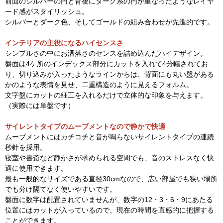
前面のシルバーの円と背後にダーク系の円が重なったようなレイヤ
ード感がスタイリッシュ。
シルバーとダーク色、そしてゴールドの組み合わせが先進的です。
インテリアの主役になるハイセンスさ
シンプルさの中にお洒落さのセンスを詰め込んだハイデザイン。
盤面は4ケ所のインデックス部分にカットを入れて4分轄されてお
り、切り込みが入ったようなラインからは、背面にも丸い盤がある
かのような表情を見せ、二重構造のように見えるフォルム。
文字盤にカットの細工を入れるだけで立体的な印象を与えます。
（実際には単盤です）
サイレントタイプのムーブメントなので静かで快適
ムーブメントにはカチコチと音が鳴らないサイレントタイプの連続
秒針を採用。
寝室や書斎など静かさが求められる空間でも、音のストレスなく快
適に使用できます。
最も一般的なサイズである直径30cmなので、広い部屋でも狭い場所
でも分け隔てなく使いやすいです。
盤面に数字は配置されていませんが、数字の12・3・6・9にあたる
位置にはカットが入っているので、現在の時間を直感的に把握する
ことができます。