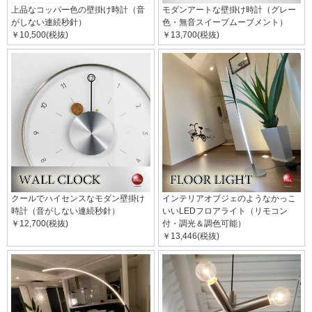
上品なコッパー色の壁掛け時計（音
モダンアートな壁掛け時計（グレー
がしない連続秒針）
色・無音スイープムーブメント）
￥10,500(税抜)
￥13,700(税抜)
クールでハイセンスなモダン壁掛け
インテリアオブジェのようなかっこ
時計（音がしない連続秒針）
いいLEDフロアライト（リモコン
￥12,700(税抜)
付・調光＆調色可能）
￥13,446(税抜)