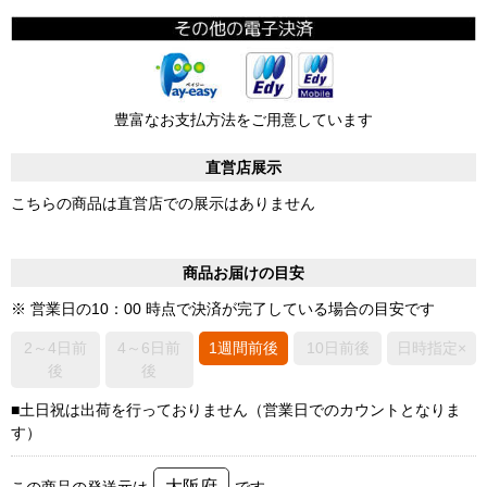
豊富なお支払方法をご用意しています
直営店展示
こちらの商品は直営店での展示はありません
商品お届けの目安
※ 営業日の10：00 時点で決済が完了している場合の目安です
2～4日前
4～6日前
1週間前後
10日前後
日時指定×
後
後
■土日祝は出荷を行っておりません（営業日でのカウントとなりま
す）
大阪府
この商品の発送元は
です