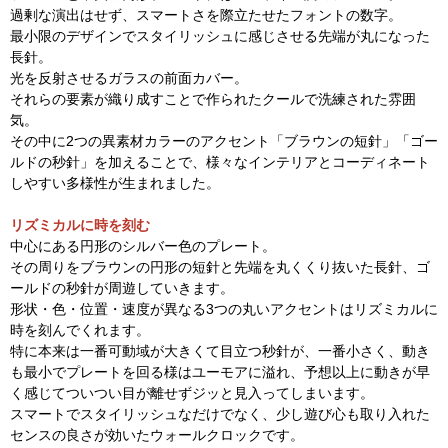
過剰な演出はせず、スマートさを際立たせたフォントの数字。
最小限のデザインでスタイリッシュに感じさせる先端が丸になった
長針。
光を反射させるガラスの前面カバー。
それらの要素が織り成すことで作られたクールで洗練された雰囲
気。
その中に2つの異素材カラーのアクセント「ブラウンの短針」「ゴー
ルドの秒針」を加えることで、様々なインテリアとコーディネート
しやすい多様性が生まれました。
リズミカルに時を刻む
中心にある円形のシルバー色のプレート。
その周りをブラウンの円形の短針と先端を丸くくり抜いた長針、ゴ
ールドの秒針が周遊していきます。
形状・色・位置・速度が異なる3つの丸いアクセントはリズミカルに
時を刻んでくれます。
特に本来は一番可動域が大きくて目立つ秒針が、一番小さく、動き
も最小でプレートを回る様はユーモアに溢れ、予想以上に動きが早
く感じてついつい目が離せずジッと見入ってしまいます。
スマートでスタイリッシュなだけでなく、少し遊び心も取り入れた
センスの良さが効いたウォールクロックです。