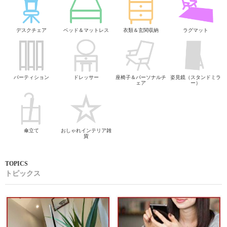
デスクチェア
ベッド＆マットレス
衣類＆玄関収納
ラグマット
パーティション
ドレッサー
座椅子＆パーソナルチ
姿見鏡（スタンドミラ
ェア
ー）
傘立て
おしゃれインテリア雑
貨
トピックス