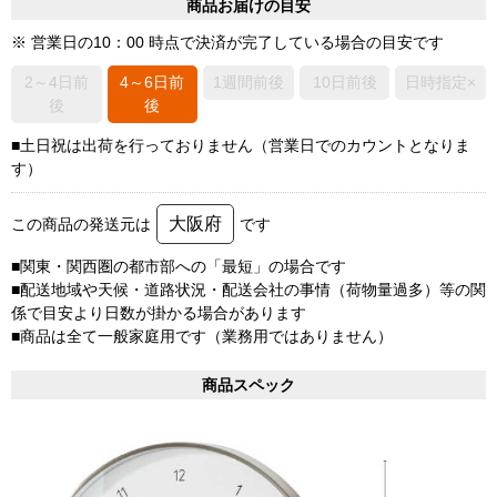
商品お届けの目安
※ 営業日の10：00 時点で決済が完了している場合の目安です
2～4日前
4～6日前
1週間前後
10日前後
日時指定×
後
後
■土日祝は出荷を行っておりません（営業日でのカウントとなりま
す）
大阪府
この商品の発送元は
です
■関東・関西圏の都市部への「最短」の場合です
■配送地域や天候・道路状況・配送会社の事情（荷物量過多）等の関
係で目安より日数が掛かる場合があります
■商品は全て一般家庭用です（業務用ではありません）
商品スペック