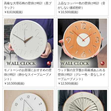
高級な大理石柄の壁掛け時計（黒ブ
上品なコッパー色の壁掛け時計（音
ラック）
がしない連続秒針）
￥8,619(税抜)
￥10,500(税抜)
モノトーンのお部屋におすすめの壁
ウッド製の文字盤が高級感あふれる
掛け時計（静かなスイープムーブメ
壁掛け時計（グレー色・音なしスイ
ント）
ープムーブメント）
￥10,500(税抜)
￥12,500(税抜)