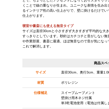
とで、ちょっとしたアクセントになっておりスタイリッ
くことで線の重なりが生まれ、ユニークな表情を生み出
るインテリア性の高い仕上がりで、壁に掛けるだけでい
仕上がります。
寝室や書斎にも使える無音タイプ
サイズは直径30cmと小さすぎず大きすぎず平均的な大
すっきりとしています。秒針はカチコチと音がしない無
や作業部屋、書斎に最適。ほぼ無音なので音が気になっ
これで解消します。
商品スペ
サイズ
直径30cm、奥行3cm、重量1.0
材質
ポリレジン
仕様補足
スイープムーブメント
壁掛け用木ネジ付属
単3乾電池使用（電池は付属し