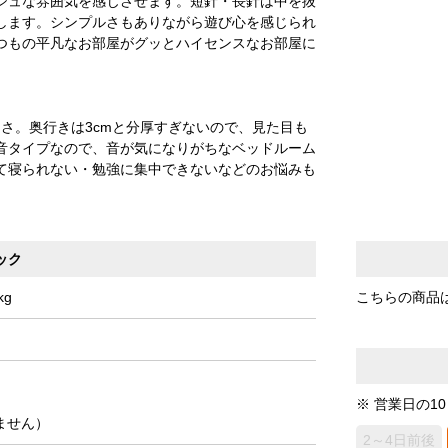
シュな雰囲気を感じさせます。短針・長針は中を抜
します。シンプルさもありながら遊び心を感じられ
つもの平凡なお部屋がグッとハイセンスなお部屋に
きさ。奥行きは3cmと分厚すぎないので、見た目も
音タイプなので、音が気になりがちなベッドルーム
て寝られない・勉強に集中できないなどのお悩みも
ック
kg
こちらの商品
※ 営業日の1
ません）
2～4日前後