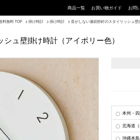
商品一覧
お買い物ガイド
お問
料無料 TOP
掛け時計
掛け時計
音がしない連続秒針のスタイリッシュ壁
ッシュ壁掛け時計（アイボリー色）
本州・四
北海道（税
沖縄本島（