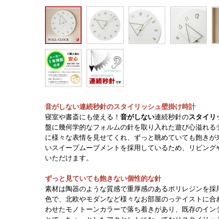
音がしない連続秒針のスタイリッシュ壁掛け時計
寝室や書斎にも使える！
音がしない
連続秒針の
スタイリ
盤に幾何学的なフォルムの針を取り入れた遊び心溢れる
に様々な表情を見せてくれ、ずっと眺めていても飽きが
いスイープムーブメントを採用しているため、リビング
いただけます。
ずっと見ていても飽きない個性的な針
素材は陶器のような質感で重厚感のあるポリレジンを採
色で、北欧やモダンなど様々なお部屋のっテイストに合
わせたモノトーンカラーで落ち着きがあり、既存のイン