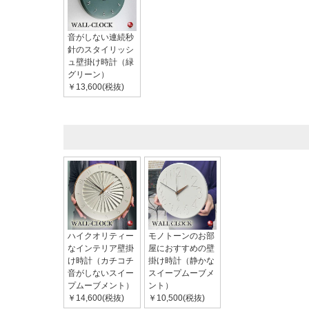
音がしない連続秒
針のスタイリッシ
ュ壁掛け時計（緑
グリーン）
￥13,600(税抜)
ハイクオリティー
モノトーンのお部
なインテリア壁掛
屋におすすめの壁
け時計（カチコチ
掛け時計（静かな
音がしないスイー
スイープムーブメ
プムーブメント）
ント）
￥14,600(税抜)
￥10,500(税抜)