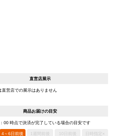
直営店展示
は直営店での展示はありません
商品お届けの目安
0：00 時点で決済が完了している場合の目安です
4～6日前後
1週間前後
10日前後
日時指定×