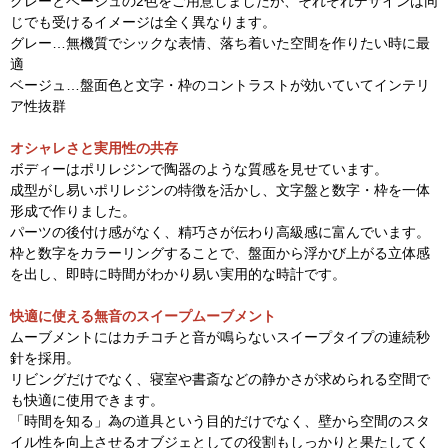
グレーとベージュの2色をご用意しましたが、それぞれデザインは同
じでも受けるイメージは全く異なります。
グレー…無機質でシックな表情、落ち着いた空間を作りたい時に最
適
ベージュ…盤面色と文字・枠のコントラストが効いていてインテリ
ア性抜群
オシャレさと実用性の共存
ボディーはポリレジンで陶器のような質感を見せています。
成型がし易いポリレジンの特徴を活かし、文字盤と数字・枠を一体
形成で作りました。
パーツの後付け感がなく、精巧さが伝わり高級感に富んでいます。
枠と数字をカラーリングすることで、盤面から浮かび上がる立体感
を出し、即時に時間がわかり易い実用的な時計です。
快適に使える無音のスイープムーブメント
ムーブメントにはカチコチと音が鳴らないスイープタイプの連続秒
針を採用。
リビングだけでなく、寝室や書斎などの静かさが求められる空間で
も快適に使用できます。
「時間を知る」為の道具という目的だけでなく、壁から空間のスタ
イル性を向上させるオブジェとしての役割もしっかりと果たしてく