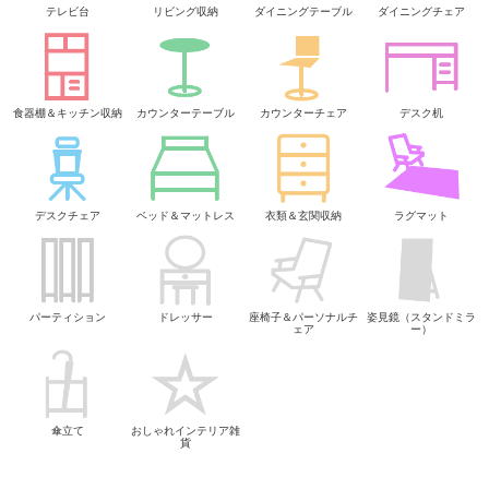
テレビ台
リビング収納
ダイニングテーブル
ダイニングチェア
食器棚＆キッチン収納
カウンターテーブル
カウンターチェア
デスク机
デスクチェア
ベッド＆マットレス
衣類＆玄関収納
ラグマット
パーティション
ドレッサー
座椅子＆パーソナルチ
姿見鏡（スタンドミラ
ェア
ー）
傘立て
おしゃれインテリア雑
貨