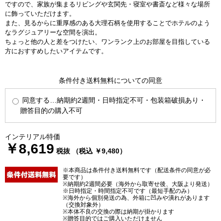
ですので、家族が集まるリビングや玄関先・寝室や書斎など様々な場所
に飾っていただけます。
また、見るからに重厚感のある大理石柄を使用することでホテルのよう
なラグジュアリーな空間を演出。
ちょっと他の人と差をつけたい、ワンランク上のお部屋を目指している
方におすすめしたいアイテムです。
条件付き送料無料についての同意
同意する…納期約2週間・日時指定不可・包装箱破損あり・
贈答目的の購入不可
インテリアル特価
￥8,619
税抜 （税込 ￥9,480）
※本商品は条件付き送料無料です（配送条件の同意が必
要です）
※納期約2週間必要（海外から取寄せ後、大阪より発送）
※日時指定・時間指定不可です（最短手配のみ）
※海外から個別発送の為、外箱に凹みや潰れがあります
（交換対象外）
※本体不良の交換の際は納期が掛かります
※贈答目的ではご購入いただけません