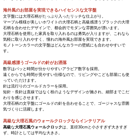
海外風のお部屋を実現できるハイセンスな文字盤
文字盤には大理石柄がたっぷり入ったリッチな仕上がり。
マーブル模様が美しいホワイトの大理石柄と高級感漂うブラックの大理
石柄を合わせたデザインで、都会的でモダンな雰囲気が漂います。
大理石柄を使用した家具を取り入れるのは勇気が入りますが、これなら
気軽に取り入れやすく、憧れの海外風お部屋を実現できます。
モノトーンカラーの文字盤はどんなカラーの壁紙にも合わせやすいで
す。
高級感漂うゴールドの針がお洒落
数字はパッと時間が分かりやすいアラビア数字を採用。
遠くからでも時間が見やすい仕様なので、リビングやこども部屋にも使
っていただけます。
針は流行りのゴールドカラーを採用。
短針・長針は直線ではなく枝のようなデザインが施され、細部までこだ
わりを感じさせます。
大理石柄の文字盤にゴールドの針を合わせることで、ゴージャスな雰囲
気づくりに活躍します。
高級な大理石風のウォールクロックならインテリアル
高級
な
大理石風
ウォールクロック
は、直径30cmと小さすぎず大きすぎ
ず、時計としては平均な大きさ。