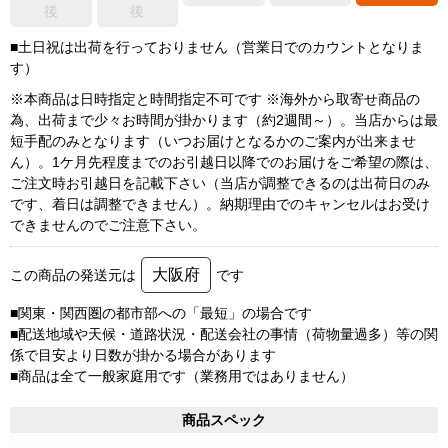
後
後
■土日祝は出荷を行っておりません（営業日でのカウントとなりま
す）
※本商品は日時指定と時間指定不可です ※海外から取寄せ商品の
為、出荷まで少々お時間が掛かります（約2週間～）。当店からは最
短手配のみとなります（いつお届けとなるかのご案内が出来ませ
ん）。1ケ月先程度までのお引越日以降でのお届けをご希望の際は、
ご注文時お引越日を記載下さい（当店が調整できるのは出荷日のみ
です、着日は調整できません）。納期理由でのキャンセルはお受け
できませんのでご注意下さい。
大阪府
この商品の発送元は
です
■関東・関西圏の都市部への「最短」の場合です
■配送地域や天候・道路状況・配送会社の事情（荷物量過多）等の関
係で目安より日数が掛かる場合があります
■商品は全て一般家庭用です（業務用ではありません）
商品スペック