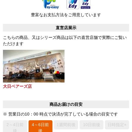
豊富なお支払方法をご用意しています
直営店展示
こちらの商品、又はシリーズ商品は以下の直営店舗で実際にご覧い
ただけます
大日ベアーズ店
商品お届けの目安
※ 営業日の10：00 時点で決済が完了している場合の目安です
2～4日前
4～6日前
1週間前後
10日前後
日時指定×
後
後