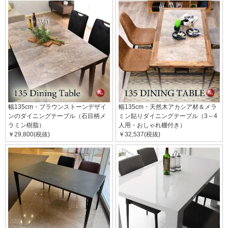
幅135cm・ブラウンストーンデザイ
幅135cm・天然木アカシア材＆メラ
ンのダイニングテーブル（石目柄メ
ミン貼りダイニングテーブル（3～4
ラミン樹脂）
人用・おしゃれ棚付き）
￥29,800(税抜)
￥32,537(税抜)