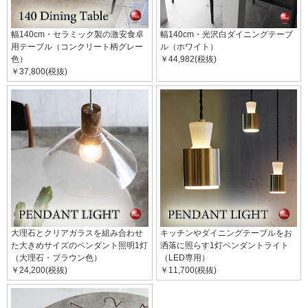
幅140cm・セラミック製の激安食卓
幅140cm・光沢白ダイニングテーブ
用テーブル（コンクリート柄グレー
ル（ホワイト）
色）
￥44,982(税抜)
￥37,800(税抜)
大理石とクリアガラスを組み合わせ
キッチンやダイニングテーブルをお
た大きめサイズのペンダント照明1灯
洒落に照らす1灯ペンダントライト
（大理石・ブラウン色）
（LED専用）
￥24,200(税抜)
￥11,700(税抜)