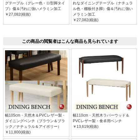
グテーブル（グレー色・ロ型脚タイ
れなダイニングテーブル（ナチュラ
プ）傷＆汚れに強いメラミン加工
ル色・棚板付き脚）傷＆汚れに強い
￥27,082(税抜)
メラミン加工
￥27,082(税抜)
この商品の閲覧者はこんな商品も見られています
幅105cm・天然木＆PVCレザー製・
幅110cm・天然木ラバーウッド＆
ダイニングベンチ（ブラウン＆ブラ
PVCレザー製・食卓用ベンチ
ック／ナチュラル＆アイボリー）
￥13,619(税抜)
￥11,800(税抜)