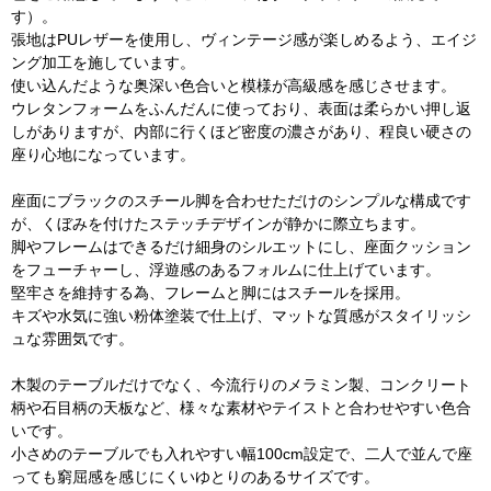
す）。
張地はPUレザーを使用し、ヴィンテージ感が楽しめるよう、エイジ
ング加工を施しています。
使い込んだような奥深い色合いと模様が高級感を感じさせます。
ウレタンフォームをふんだんに使っており、表面は柔らかい押し返
しがありますが、内部に行くほど密度の濃さがあり、程良い硬さの
座り心地になっています。
座面にブラックのスチール脚を合わせただけのシンプルな構成です
が、くぼみを付けたステッチデザインが静かに際立ちます。
脚やフレームはできるだけ細身のシルエットにし、座面クッション
をフューチャーし、浮遊感のあるフォルムに仕上げています。
堅牢さを維持する為、フレームと脚にはスチールを採用。
キズや水気に強い粉体塗装で仕上げ、マットな質感がスタイリッシ
ュな雰囲気です。
木製のテーブルだけでなく、今流行りのメラミン製、コンクリート
柄や石目柄の天板など、様々な素材やテイストと合わせやすい色合
いです。
小さめのテーブルでも入れやすい幅100cm設定で、二人で並んで座
っても窮屈感を感じにくいゆとりのあるサイズです。