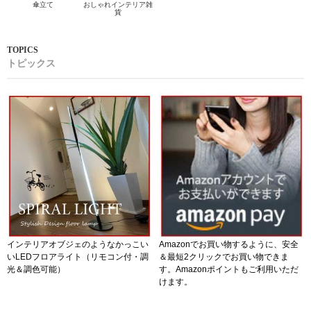
傘立て
おしゃれインテリア雑
貨
トピックス
インテリアオブジェのようなかっこい
Amazonでお買い物するように、安全
いLEDフロアライト（リモコン付・調
＆最短2クリックでお買い物できま
光＆調色可能）
す。Amazonポイントもご利用いただ
けます。