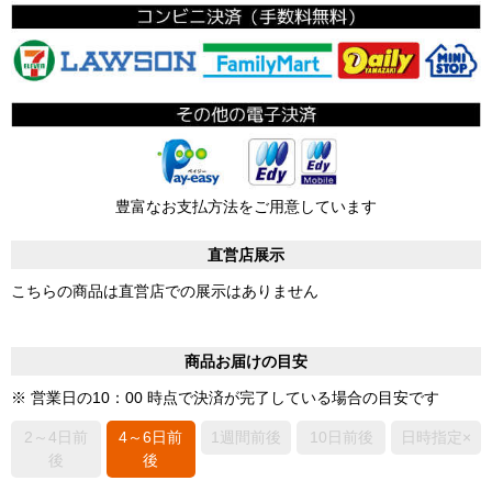
豊富なお支払方法をご用意しています
直営店展示
こちらの商品は直営店での展示はありません
商品お届けの目安
※ 営業日の10：00 時点で決済が完了している場合の目安です
2～4日前
4～6日前
1週間前後
10日前後
日時指定×
後
後