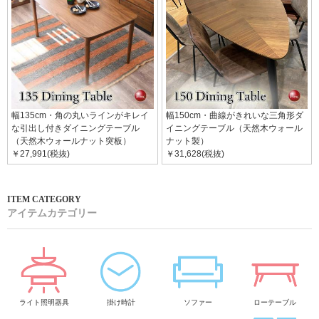
幅135cm・角の丸いラインがキレイ
幅150cm・曲線がきれいな三角形ダ
な引出し付きダイニングテーブル
イニングテーブル（天然木ウォール
（天然木ウォールナット突板）
ナット製）
￥27,991(税抜)
￥31,628(税抜)
アイテムカテゴリー
ライト照明器具
掛け時計
ソファー
ローテーブル