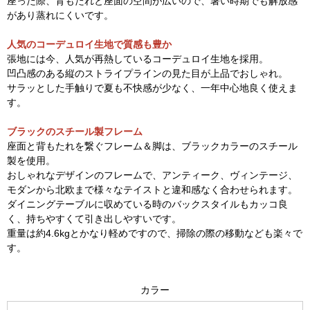
座った際、背もたれと座面の空間が広いので、暑い時期でも解放感
があり蒸れにくいです。
人気のコーデュロイ生地で質感も豊か
張地には今、人気が再熱しているコーデュロイ生地を採用。
凹凸感のある縦のストライプラインの見た目が上品でおしゃれ。
サラッとした手触りで夏も不快感が少なく、一年中心地良く使えま
す。
ブラックのスチール製フレーム
座面と背もたれを繋ぐフレーム＆脚は、ブラックカラーのスチール
製を使用。
おしゃれなデザインのフレームで、アンティーク、ヴィンテージ、
モダンから北欧まで様々なテイストと違和感なく合わせられます。
ダイニングテーブルに収めている時のバックスタイルもカッコ良
く、持ちやすくて引き出しやすいです。
重量は約4.6kgとかなり軽めですので、掃除の際の移動なども楽々で
す。
カラー