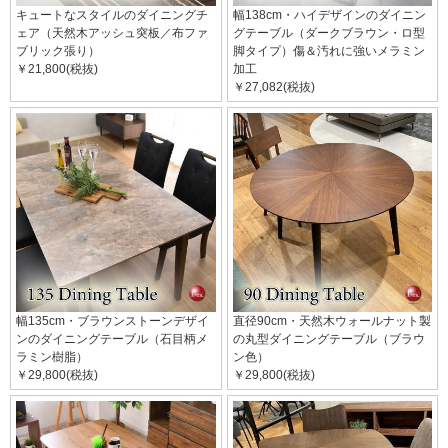
キュートなスタイルのダイニングチ
幅138cm・ハイデザインのダイニン
ェア（天然木アッシュ突板／布ファ
グテーブル（ダークブラウン・ロ型
ブリック張り）
脚タイプ）傷＆汚れに強いメラミン
￥21,800(税抜)
加工
￥27,082(税抜)
幅135cm・ブラウンストーンデザイ
直径90cm・天然木ウォールナット製
ンのダイニングテーブル（石目柄メ
の丸型ダイニングテーブル（ブラウ
ラミン樹脂）
ン色）
￥29,800(税抜)
￥29,800(税抜)