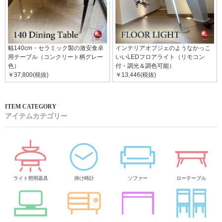
幅140cm・セラミック製の激安食卓
インテリアオブジェのようなかっこ
用テーブル（コンクリート柄グレー
いいLEDフロアライト（リモコン
色）
付・調光＆調色可能）
￥37,800(税抜)
￥13,446(税抜)
アイテムカテゴリー
ライト照明器具
掛け時計
ソファー
ローテーブル