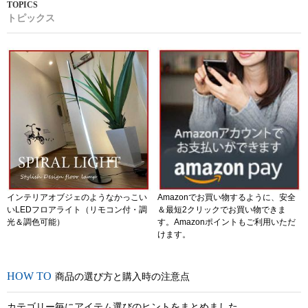
トピックス
インテリアオブジェのようなかっこい
Amazonでお買い物するように、安全
いLEDフロアライト（リモコン付・調
＆最短2クリックでお買い物できま
光＆調色可能）
す。Amazonポイントもご利用いただ
けます。
商品の選び方と購入時の注意点
カテゴリー毎にアイテム選びのヒントをまとめました