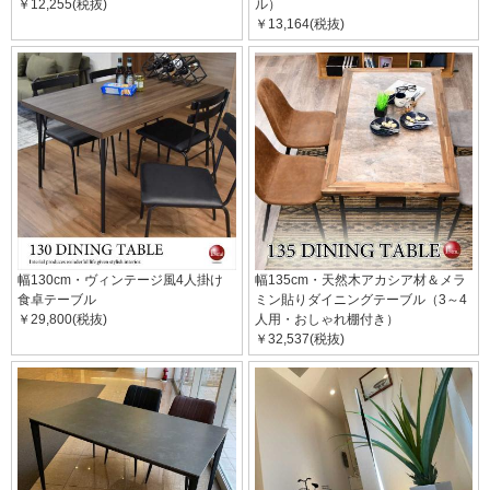
￥12,255(税抜)
ル）
￥13,164(税抜)
幅130cm・ヴィンテージ風4人掛け
幅135cm・天然木アカシア材＆メラ
食卓テーブル
ミン貼りダイニングテーブル（3～4
￥29,800(税抜)
人用・おしゃれ棚付き）
￥32,537(税抜)