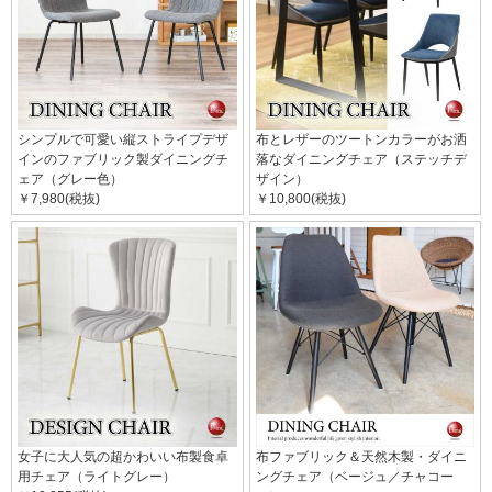
シンプルで可愛い縦ストライプデザ
布とレザーのツートンカラーがお洒
インのファブリック製ダイニングチ
落なダイニングチェア（ステッチデ
ェア（グレー色）
ザイン）
￥7,980(税抜)
￥10,800(税抜)
女子に大人気の超かわいい布製食卓
布ファブリック＆天然木製・ダイニ
用チェア（ライトグレー）
ングチェア（ベージュ／チャコー