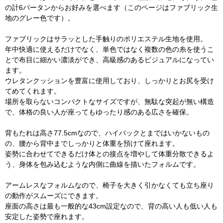
の計6パータンからお好みを選べます（このページはファブリック生
地のグレー色です）。
ファブリックはサラッとした手触りのポリエステル生地を使用。
年中快適に使えるだけでなく、単色ではなく複数の色の糸を使うこ
とで布目に細かい濃淡ができ、高級感のあるビジュアルになってい
ます。
ウレタンクッションを豊富に使用しており、しっかりとお尻を受け
てめてくれます。
場所を取らないコンパクトなサイズですが、無駄な突起が無い構造
で、体格の良い人が座ってもゆったり感のある広さを確保。
背もたれは高さ77.5cmなので、ハイバックとまではいかないもの
の、腰から背中までしっかりと体重を預けて座れます。
姿勢に合わせてできるだけ体との接点を増やして体重分散できるよ
う、身体を包み込むような内側に曲線を描いたフォルムです。
アームレスなフォルムなので、椅子を大きく引かなくても立ち座り
の動作がスムーズにできます。
座面の高さは最も一般的な43cm設定なので、背の高い人も低い人も
安定した姿勢で座れます。