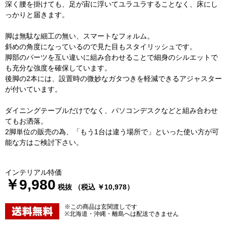
深く腰を掛けても、足が宙に浮いてユラユラすることなく、床にし
っかりと届きます。
脚は無駄な細工の無い、スマートなフォルム。
斜めの角度になっているので見た目もスタイリッシュです。
脚部のパーツを互い違いに組み合わせることで細身のシルエットで
も充分な強度を確保しています。
後脚の2本には、設置時の微妙なガタつきを軽減できるアジャスター
が付いています。
ダイニングテーブルだけでなく、パソコンデスクなどと組み合わせ
てもお洒落。
2脚単位の販売の為、「もう1台は違う場所で」といった使い方が可
能な方はご検討下さい。
インテリアル特価
￥9,980
税抜 （税込 ￥10,978）
※この商品は玄関渡しです
※北海道・沖縄・離島へは配送できません