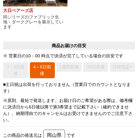
大日ベアーズ店
同シリーズのファブリック生
地・ダークグレーを展示してい
ます
商品お届けの目安
※ 営業日の10：00 時点で決済が完了している場合の目安です
2～4日前
4～6日前
1週間前後
10日前後
日時指定×
後
後
■土日祝は出荷を行っておりません（営業日でのカウントとなりま
す）
※原則、最短で発送します。お届け日のご希望がある際は、備考欄
に決済日から6日後以降で第3希望まで記載下さい（確約できませ
ん）。納期理由でのキャンセルはお受けできませんのでご注意下さ
い。
岡山県
この商品の発送元は
です