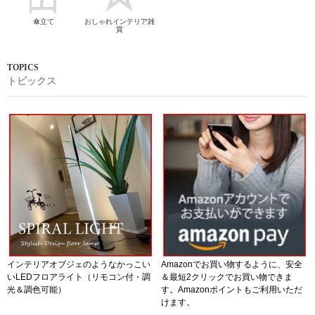
傘立て
おしゃれインテリア雑
貨
トピックス
インテリアオブジェのようなかっこい
Amazonでお買い物するように、安全
いLEDフロアライト（リモコン付・調
＆最短2クリックでお買い物できま
光＆調色可能）
す。Amazonポイントもご利用いただ
けます。