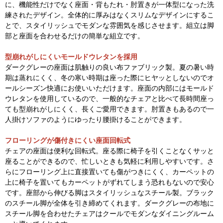
に、機能性だけでなく座面・背もたれ・肘置きが一体型になった洗
練されたデザイン。全体的に厚みはなくスリムなデザインにするこ
とで、スタイリッシュでモダンな雰囲気を感じさせます。組立は脚
部と座面を合わせるだけの簡単な組立です。
型崩れがしにくいモールドウレタンを採用
ダークグレーの座面は肌触りの良い布ファブリック製。夏の暑い時
期は蒸れにくく、冬の寒い時期は座った際にヒヤッとしないのでオ
ールシーズン快適にお使いいただけます。座面の内部にはモールド
ウレタンを使用しているので、一般的なチェアと比べて長時間座っ
ても型崩れがしにくく、長くご愛用できます。肘置きもあるので一
人掛けソファのようにゆったり腰掛けることができます。
フローリングが傷付きにくい座面回転式
チェアの座面は便利な回転式。座る際に椅子を引くことなくサッと
座ることができるので、忙しいときも気軽に利用しやすいです。さ
らにフローリング上に直接置いても傷がつきにくく、カーペットの
上に椅子を置いてもカーペットがずれてしまう恐れもないので安心
です。座部から伸びる脚はスタイリッシュなスチール製。ブラック
のスチール脚が全体を引き締めてくれます。ダークグレーの布地に
スチール脚を合わせたチェアはクールでモダンなダイニングルーム