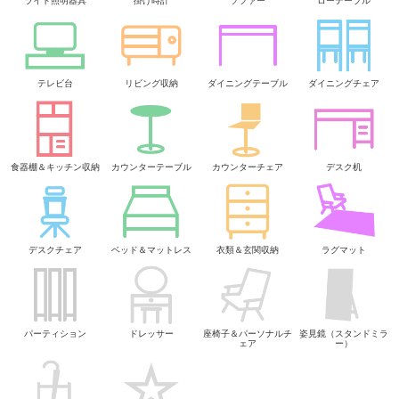
ライト照明器具
掛け時計
ソファー
ローテーブル
テレビ台
リビング収納
ダイニングテーブル
ダイニングチェア
食器棚＆キッチン収納
カウンターテーブル
カウンターチェア
デスク机
デスクチェア
ベッド＆マットレス
衣類＆玄関収納
ラグマット
パーティション
ドレッサー
座椅子＆パーソナルチ
姿見鏡（スタンドミラ
ェア
ー）