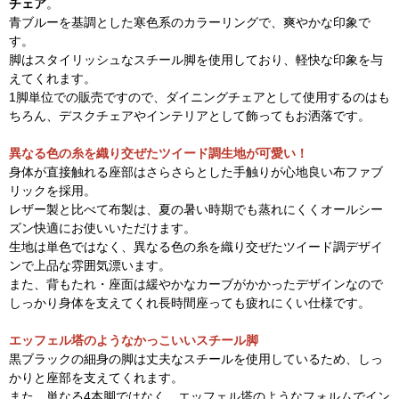
チェア
。
青ブルーを基調とした寒色系のカラーリングで、爽やかな印象で
す。
脚はスタイリッシュなスチール脚を使用しており、軽快な印象を与
えてくれます。
1脚単位での販売ですので、ダイニングチェアとして使用するのはも
ちろん、デスクチェアやインテリアとして飾ってもお洒落です。
異なる色の糸を織り交ぜたツイード調生地が可愛い！
身体が直接触れる座部はさらさらとした手触りが心地良い布ファブ
リックを採用。
レザー製と比べて布製は、夏の暑い時期でも蒸れにくくオールシー
ズン快適にお使いいただけます。
生地は単色ではなく、異なる色の糸を織り交ぜたツイード調デザイ
ンで上品な雰囲気漂います。
また、背もたれ・座面は緩やかなカーブがかかったデザインなので
しっかり身体を支えてくれ長時間座っても疲れにくい仕様です。
エッフェル塔のようなかっこいいスチール脚
黒ブラックの細身の脚は丈夫なスチールを使用しているため、しっ
かりと座部を支えてくれます。
また、単なる4本脚ではなく、エッフェル塔のようなフォルムでイン