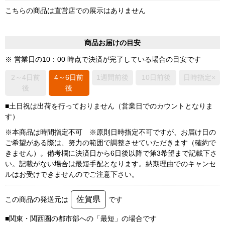
こちらの商品は直営店での展示はありません
商品お届けの目安
※ 営業日の10：00 時点で決済が完了している場合の目安です
2～4日前
4～6日前
1週間前後
10日前後
日時指定×
後
後
■土日祝は出荷を行っておりません（営業日でのカウントとなりま
す）
※本商品は時間指定不可 ※原則日時指定不可ですが、お届け日の
ご希望がある際は、努力の範囲で調整させていただきます（確約で
きません）。備考欄に決済日から6日後以降で第3希望まで記載下さ
い。記載がない場合は最短手配となります。納期理由でのキャンセ
ルはお受けできませんのでご注意下さい。
佐賀県
この商品の発送元は
です
■関東・関西圏の都市部への「最短」の場合です