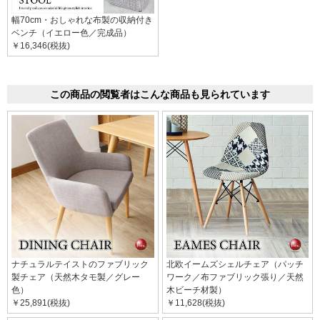
幅70cm・おしゃれな布製の収納付き
ベンチ（イエロー色／完成品）
￥16,346(税抜)
この商品の閲覧者はこんな商品も見られています
ナチュラルテイストのファブリック
北欧イームズシェルチェア（パッチ
製チェア（天然木タモ製／グレー
ワーク／布ファブリック張り／天然
色）
木ビーチ材製）
￥25,891(税抜)
￥11,628(税抜)