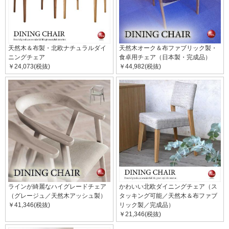
天然木＆布製・北欧ナチュラルダイ
天然木オーク＆布ファブリック製・
ニングチェア
食卓用チェア（日本製・完成品）
￥24,073(税抜)
￥44,982(税抜)
ラインが綺麗なハイグレードチェア
かわいい北欧ダイニングチェア（ス
（グレージュ／天然木アッシュ製）
タッキング可能／天然木＆布ファブ
￥41,346(税抜)
リック製／完成品）
￥21,346(税抜)