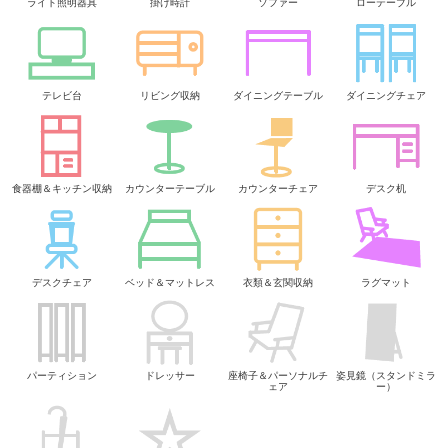
ライト照明器具
掛け時計
ソファー
ローテーブル
テレビ台
リビング収納
ダイニングテーブル
ダイニングチェア
食器棚＆キッチン収納
カウンターテーブル
カウンターチェア
デスク机
デスクチェア
ベッド＆マットレス
衣類＆玄関収納
ラグマット
パーティション
ドレッサー
座椅子＆パーソナルチ
姿見鏡（スタンドミラ
ェア
ー）