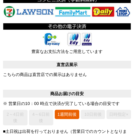
豊富なお支払方法をご用意しています
直営店展示
こちらの商品は直営店での展示はありません
商品お届けの目安
※ 営業日の10：00 時点で決済が完了している場合の目安です
2～4日前
4～6日前
1週間前後
10日前後
日時指定×
後
後
■土日祝は出荷を行っておりません（営業日でのカウントとなりま