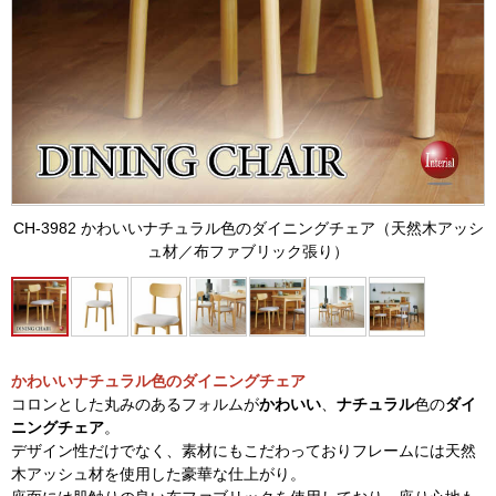
CH-3982 かわいいナチュラル色のダイニングチェア（天然木アッシ
ュ材／布ファブリック張り）
かわいいナチュラル色のダイニングチェア
コロンとした丸みのあるフォルムが
かわいい
、
ナチュラル
色の
ダイ
ニングチェア
。
デザイン性だけでなく、素材にもこだわっておりフレームには天然
木アッシュ材を使用した豪華な仕上がり。