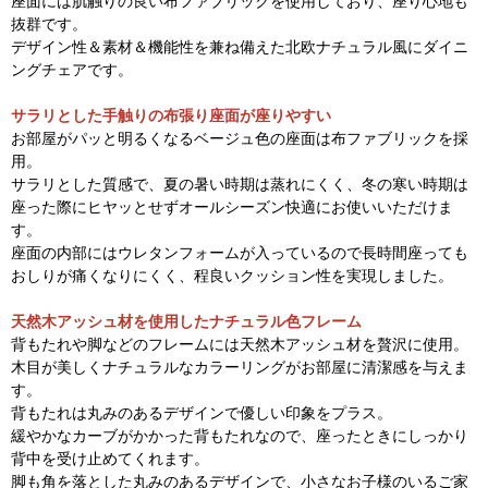
座面には肌触りの良い布ファブリックを使用しており、座り心地も
抜群です。
デザイン性＆素材＆機能性を兼ね備えた北欧ナチュラル風にダイニ
ングチェアです。
サラリとした手触りの布張り座面が座りやすい
お部屋がパッと明るくなるベージュ色の座面は布ファブリックを採
用。
サラリとした質感で、夏の暑い時期は蒸れにくく、冬の寒い時期は
座った際にヒヤッとせずオールシーズン快適にお使いいただけま
す。
座面の内部にはウレタンフォームが入っているので長時間座っても
おしりが痛くなりにくく、程良いクッション性を実現しました。
天然木アッシュ材を使用したナチュラル色フレーム
背もたれや脚などのフレームには天然木アッシュ材を贅沢に使用。
木目が美しくナチュラルなカラーリングがお部屋に清潔感を与えま
す。
背もたれは丸みのあるデザインで優しい印象をプラス。
緩やかなカーブがかかった背もたれなので、座ったときにしっかり
背中を受け止めてくれます。
脚も角を落とした丸みのあるデザインで、小さなお子様のいるご家