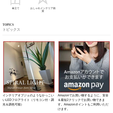
傘立て
おしゃれインテリア雑
貨
トピックス
インテリアオブジェのようなかっこい
Amazonでお買い物するように、安全
いLEDフロアライト（リモコン付・調
＆最短2クリックでお買い物できま
光＆調色可能）
す。Amazonポイントもご利用いただ
けます。