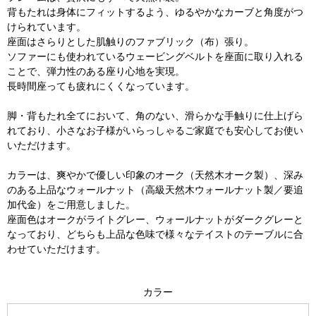
背もたれは身体にフィットするよう、ゆるやかなカーブと角度がつ
けられています。
座面はさらりとした肌触りのファブリック（布）張り。
ソファーにも使われているウェービングベルトを座面に取り入れる
ことで、弾力性のある座り心地を実現。
長時間座っても疲れにくくなっています。
脚・背もたれ全てにおいて、角のない、滑らかな手触りに仕上げら
れており、小さなお子様がいらっしゃるご家庭でも安心してお使い
いただけます。
カラーは、爽やかで優しい印象のオーク（天然木オーク製）、深み
のある上品なウォールナット（高級天然木ウォールナット製／要追
加代金）をご用意しました。
座面色はオークがライトグレー、ウォールナットがダークグレーと
なっており、どちらも上品な色味で様々なテイストのテーブルに合
わせていただけます。
カラー