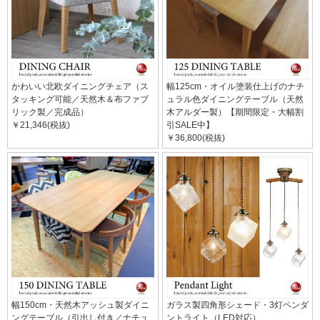
かわいい北欧ダイニングチェア（ス
幅125cm・オイル塗装仕上げのナチ
タッキング可能／天然木＆布ファブ
ュラル色ダイニングテーブル（天然
リック製／完成品）
木アルダー製）【期間限定・大幅割
￥21,346(税抜)
引SALE中】
￥36,800(税抜)
幅150cm・天然木アッシュ製ダイニ
ガラス製四角形シェード・3灯ペンダ
ングテーブル（引出し付き／ナチュ
ントライト（LED対応）