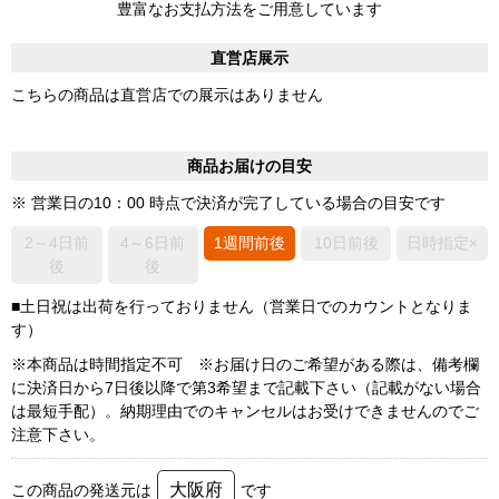
豊富なお支払方法をご用意しています
直営店展示
こちらの商品は直営店での展示はありません
商品お届けの目安
※ 営業日の10：00 時点で決済が完了している場合の目安です
2～4日前
4～6日前
1週間前後
10日前後
日時指定×
後
後
■土日祝は出荷を行っておりません（営業日でのカウントとなりま
す）
※本商品は時間指定不可 ※お届け日のご希望がある際は、備考欄
に決済日から7日後以降で第3希望まで記載下さい（記載がない場合
は最短手配）。納期理由でのキャンセルはお受けできませんのでご
注意下さい。
大阪府
この商品の発送元は
です