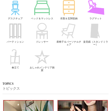
デスクチェア
ベッド＆マットレス
衣類＆玄関収納
ラグマット
パーティション
ドレッサー
座椅子＆パーソナルチ
姿見鏡（スタンドミラ
ェア
ー）
傘立て
おしゃれインテリア雑
貨
トピックス