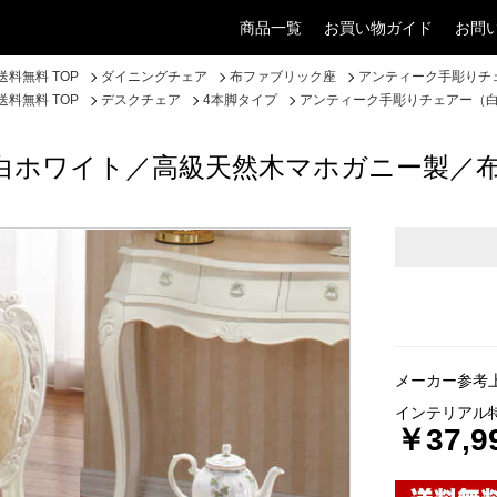
商品一覧
お買い物ガイド
お問
料無料 TOP
ダイニングチェア
布ファブリック座
アンティーク手彫りチ
料無料 TOP
デスクチェア
4本脚タイプ
アンティーク手彫りチェアー（
白ホワイト／高級天然木マホガニー製／
メーカー参考上
インテリアル
￥37,9