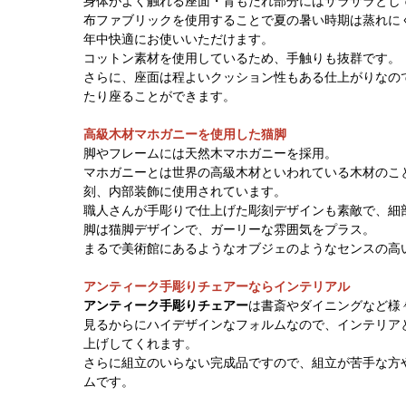
身体がよく触れる座面・背もたれ部分にはサラサラとし
布ファブリックを使用することで夏の暑い時期は蒸れに
年中快適にお使いいただけます。
コットン素材を使用しているため、手触りも抜群です。
さらに、座面は程よいクッション性もある仕上がりなの
たり座ることができます。
高級木材マホガニーを使用した猫脚
脚やフレームには天然木マホガニーを採用。
マホガニーとは世界の高級木材といわれている木材のこ
刻、内部装飾に使用されています。
職人さんが手彫りで仕上げた彫刻デザインも素敵で、細
脚は猫脚デザインで、ガーリーな雰囲気をプラス。
まるで美術館にあるようなオブジェのようなセンスの高
アンティーク手彫りチェアーならインテリアル
アンティーク手彫りチェアー
は書斎やダイニングなど様
見るからにハイデザインなフォルムなので、インテリア
上げしてくれます。
さらに組立のいらない完成品ですので、組立が苦手な方
ムです。