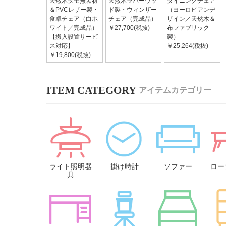
天然木タモ無垢材
天然木ラバーウッ
ダイニングチェア
＆PVCレザー製・
ド製・ウィンザー
（ヨーロピアンデ
食卓チェア（白ホ
チェア（完成品）
ザイン／天然木＆
ワイト／完成品）
￥27,700(税抜)
布ファブリック
【搬入設置サービ
製）
ス対応】
￥25,264(税抜)
￥19,800(税抜)
アイテムカテゴリー
ライト照明器
掛け時計
ソファー
ロー
具