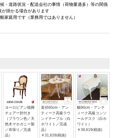
天候・道路状況・配送会社の事情（荷物量過多）等の関係
数が掛かる場合があります
一般家庭用です（業務用ではありません）
ヨーロピアン猫脚
直径60cm・アン
幅90cm・アンテ
チェアー肘付き
ティーク高級ラウ
ィーク高級コンソ
（ブラウン色／天
ンドテーブル（白
ールデスク（白ホ
然木マホガニー製
ホワイト／完成
ワイト）
／布張り／完成
品）
￥38,619(税抜)
品）
￥31,628(税抜)