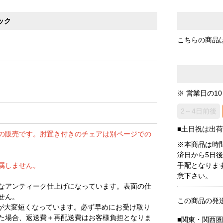
ック
こちらの商品
※ 営業日の1
2～4日前後
■土日祝は出
の販売です。肘置き付きのチェアは別ページでの
※本商品は時
済日から5日
属しません。
手配となりま
意下さい。
なアンティーク仕上げになっています。表面の仕
せん。
この商品の発
が大変短くなっています。必ず早めにお受け取り
た場合、返送費＋再配送費はお客様負担となりま
■関東・関西