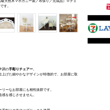
／高級天然木マホガニー製／布張り／完成品）※チェ
売です。
ク
調の
手彫りチェアー
。
仕上げた細やかなデザインが特徴的で、お部屋に取
ーリーなお部屋にも相性抜群です。
迫感を感じさせません。