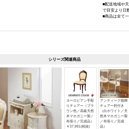
■配送地域や
で目安より日
■商品は全て
シリーズ関連商品
ヨーロピアン手彫
アンティーク猫脚
りチェアー（ブラ
チェアー肘付き
ウン色／高級天然
（白ホワイト／天
木マホガニー製／
然木マホガニー製
布張り／完成品）
／布張り／完成
￥37,991(税抜)
品）