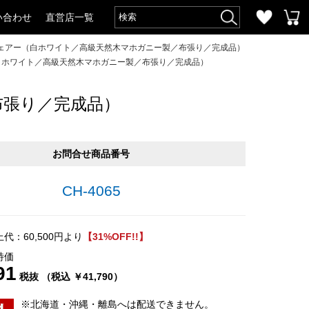
い合わせ
直営店一覧
ェアー（白ホワイト／高級天然木マホガニー製／布張り／完成品）
白ホワイト／高級天然木マホガニー製／布張り／完成品）
布張り／完成品）
お問合せ商品番号
CH-4065
代：60,500円より
【31%OFF!!】
特価
91
税抜 （税込 ￥41,790）
※北海道・沖縄・離島へは配送できません。