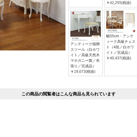
￥42,255(税抜)
幅55cm・アンテ
ィーク高級チェス
アンティーク猫脚
ト（4段／白ホワ
スツール（白ホワ
イト／完成品）
イト／高級天然木
￥40,437(税抜)
マホガニー製／布
張り／完成品）
￥19,073(税抜)
この商品の閲覧者はこんな商品も見られています