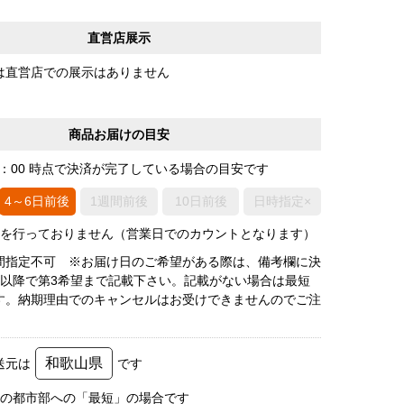
直営店展示
は直営店での展示はありません
商品お届けの目安
0：00 時点で決済が完了している場合の目安です
4～6日前後
1週間前後
10日前後
日時指定×
荷を行っておりません（営業日でのカウントとなります）
間指定不可 ※お届け日のご希望がある際は、備考欄に決
後以降で第3希望まで記載下さい。記載がない場合は最短
す。納期理由でのキャンセルはお受けできませんのでご注
和歌山県
送元は
です
圏の都市部への「最短」の場合です