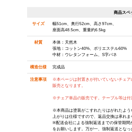
商品スペ
サイズ
幅51cm、奥行52cm、高さ97cm、
座面高48.5cm、重量約6.5kg
材質
本体：天然木
張地：コットン40%、ポリエステル60%
中材：ウレタンフォーム、S字バネ
構造仕様
完成品
注意事項
※本ページは肘置きが付いていないチェア
販売となります。
※チェア単品の販売です。テーブル等は付
※本商品は塗装がこすれたりはがれたよう
上がりは仕様ですので、返品交換は承れま
※配送会社による強制返送までの保管期間
をお願いします。万が一、強制返送となっ