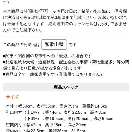
す）
※本商品は時間指定不可 ※お届け日のご希望がある際は、備考欄
に決済日から5日後以降で第3希望まで記載下さい。記載がない場合
は最短手配となります。納期理由でのキャンセルはお受けできませ
んのでご注意下さい。
和歌山県
この商品の発送元は
です
■関東・関西圏の都市部への「最短」の場合です
■配送地域や天候・道路状況・配送会社の事情（荷物量過多）等の関
係で目安より日数が掛かる場合があります
■商品は全て一般家庭用です（業務用ではありません）
商品スペック
サイズ
本体：幅60cm、奥行35cm、高さ79cm、重量約14.5kg
引出内寸（上1杯）：幅44cm、奥行22.5cm、高さ3cm
（下3杯）：幅19.5cm、奥行20.5cm、高さ6.5cm
空間内寸：幅47cm、奥行28cm、高さ20cm
扉内内寸：幅22.5cm、奥行26cm、31.5cm