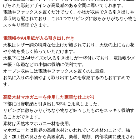
げられた彫刻デザインが高級感のある空間に導いてくれます。
電話やファックスを置くだけでなく、小物が収納できる引き出しや
扉収納も配されており、これ1つでリビングに散らかりがちな小物も
スッキリ整理できます。
電話帳やA4用紙が入る引き出し付き
天板はレザー調の特殊な仕上げが施されており、天板の上にもお花
や小物を美しく飾っていただけます。
天板下にはA4サイズが入る引き出しが一杯付いており、電話帳やメ
モ帳・印鑑などの小物の収納に便利です。
オープン収納には電話やファックスを置くのに最適。
お気に入りの小物やよく取り出すものを収納するのもおすすめで
す。
高級木材マホガニー
を使用した豪華な仕上がり
下部には扉収納と引き出し3杯をご用意しました。
リビングに散らかりがちな小物など細々したものをスッキリ収納す
ることができます。
素材は天然木マホガニー材を使用。
マホガニーとは世界の高級木材といわれている木材のことで、強
度・加工性の良さから高級家具、楽器、彫刻、内部装飾に使用され