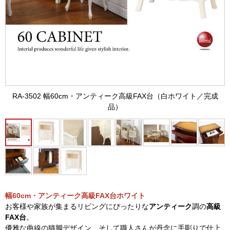
RA-3502 幅60cm・アンティーク高級FAX台（白ホワイト／完成
品）
幅60cm・アンティーク高級FAX台ホワイト
お客様や家族が集まるリビングにぴったりな
アンティーク
調の
高級
FAX台
。
優雅な曲線の猫脚デザイン、そして職人さんが丹念に手彫りで仕上