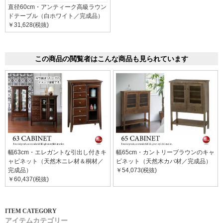
直径60cm・アンティーク高級ラウン
ドテーブル（白ホワイト／完成品）
￥31,628(税抜)
この商品の閲覧者はこんな商品も見られています
幅63cm・エレガントな引出し付きキ
幅65cm・カントリーブラウンのキャ
ャビネット（天然木ニレ材＆桐材／
ビネット（天然木カバ材／完成品）
完成品）
￥54,073(税抜)
￥60,437(税抜)
アイテムカテゴリー