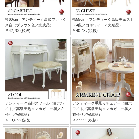
幅60cm・アンティーク高級ファック
幅55cm・アンティーク高級チェスト
ス台（ブラウン色／完成品）
（4段／白ホワイト／完成品）
￥42,700(税抜)
￥40,437(税抜)
アンティーク猫脚スツール（白ホワ
アンティーク手彫りチェアー（白ホ
イト／高級天然木マホガニー製／布
ワイト／高級天然木マホガニー製／
張り／完成品）
布張り／完成品）
￥19,073(税抜)
￥37,991(税抜)