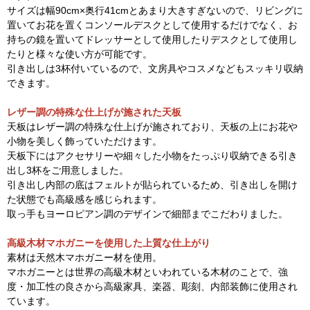
サイズは幅90cm×奥行41cmとあまり大きすぎないので、リビングに
置いてお花を置くコンソールデスクとして使用するだけでなく、お
持ちの鏡を置いてドレッサーとして使用したりデスクとして使用し
たりと様々な使い方が可能です。
引き出しは3杯付いているので、文房具やコスメなどもスッキリ収納
できます。
レザー調の特殊な仕上げが施された天板
天板はレザー調の特殊な仕上げが施されており、天板の上にお花や
小物を美しく飾っていただけます。
天板下にはアクセサリーや細々した小物をたっぷり収納できる引き
出し3杯をご用意しました。
引き出し内部の底はフェルトが貼られているため、引き出しを開け
た状態でも高級感を感じられます。
取っ手もヨーロピアン調のデザインで細部までこだわりました。
高級木材マホガニーを使用した上質な仕上がり
素材は天然木マホガニー材を使用。
マホガニーとは世界の高級木材といわれている木材のことで、強
度・加工性の良さから高級家具、楽器、彫刻、内部装飾に使用され
ています。