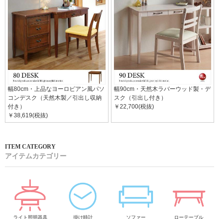
幅80cm・上品なヨーロピアン風パソ
幅90cm・天然木ラバーウッド製・デ
コンデスク（天然木製／引出し収納
スク（引出し付き）
付き）
￥22,700(税抜)
￥38,619(税抜)
アイテムカテゴリー
ライト照明器具
掛け時計
ソファー
ローテーブル