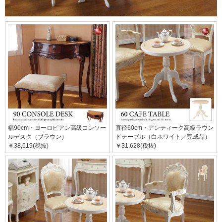
幅90cm・ヨーロピアン高級コンソー
直径60cm・アンティーク高級ラウン
ルデスク（ブラウン）
ドテーブル（白ホワイト／完成品）
￥38,619(税抜)
￥31,628(税抜)