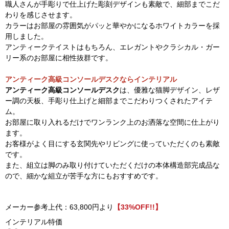
職人さんが手彫りで仕上げた彫刻デザインも素敵で、細部までこだ
わりを感じさせます。
カラーはお部屋の雰囲気がパッと華やかになるホワイトカラーを採
用しました。
アンティークテイストはもちろん、エレガントやクラシカル・ガー
リー系のお部屋に相性抜群です。
アンティーク高級コンソールデスクならインテリアル
アンティーク高級コンソールデスク
は、優雅な猫脚デザイン、レザ
ー調の天板、手彫り仕上げと細部までこだわりつくされたアイテ
ム。
お部屋に取り入れるだけでワンランク上のお洒落な空間に仕上がり
ます。
お客様がよく目にする玄関先やリビングに使っていただくのも素敵
です。
また、組立は脚のみ取り付けていただくだけの本体構造部完成品な
ので、細かな組立が苦手な方にもおすすめです。
メーカー参考上代：63,800円より
【33%OFF!!】
インテリアル特価