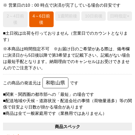
※ 営業日の10：00 時点で決済が完了している場合の目安です
2～4日前
4～6日前
1週間前後
10日前後
日時指定×
後
後
■土日祝は出荷を行っておりません（営業日でのカウントとなりま
す）
※本商品は時間指定不可 ※お届け日のご希望がある際は、備考欄
に決済日から5日後以降で第3希望まで記載下さい。記載がない場合
は最短手配となります。納期理由でのキャンセルはお受けできませ
んのでご注意下さい。
和歌山県
この商品の発送元は
です
■関東・関西圏の都市部への「最短」の場合です
■配送地域や天候・道路状況・配送会社の事情（荷物量過多）等の関
係で目安より日数が掛かる場合があります
■商品は全て一般家庭用です（業務用ではありません）
商品スペック