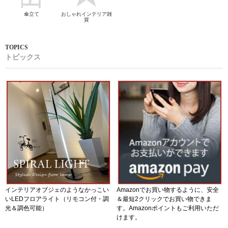
傘立て
おしゃれインテリア雑
貨
トピックス
インテリアオブジェのようなかっこい
Amazonでお買い物するように、安全
いLEDフロアライト（リモコン付・調
＆最短2クリックでお買い物できま
光＆調色可能）
す。Amazonポイントもご利用いただ
けます。