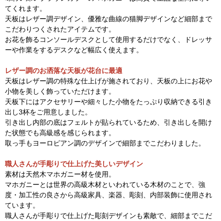
てくれます。
天板はレザー調デザイン、優雅な曲線の猫脚デザインなど細部まで
こだわりつくされたアイテムです。
お花を飾るコンソールデスクとして使用するだけでなく、ドレッサ
ーや作業をするデスクなど幅広く使えます。
レザー調のお洒落な天板が花台に最適
天板はレザー調の特殊な仕上げが施されており、天板の上にお花や
小物を美しく飾っていただけます。
天板下にはアクセサリーや細々した小物をたっぷり収納できる引き
出し3杯をご用意しました。
引き出し内部の底はフェルトが貼られているため、引き出しを開け
た状態でも高級感を感じられます。
取っ手もヨーロピアン調のデザインで細部までこだわりました。
職人さんが手彫りで仕上げた美しいデザイン
素材は天然木マホガニー材を使用。
マホガニーとは世界の高級木材といわれている木材のことで、強
度・加工性の良さから高級家具、楽器、彫刻、内部装飾に使用され
ています。
職人さんが手彫りで仕上げた彫刻デザインも素敵で、細部までこだ