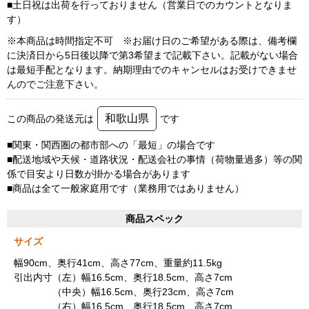
■土日祝は出荷を行っておりません（営業日でのカウントとなりま
す）
※本商品は時間指定不可 ※お届け日のご希望がある際は、備考欄
に決済日から5日後以降で第3希望まで記載下さい。記載がない場合
は最短手配となります。納期理由でのキャンセルはお受けできませ
んのでご注意下さい。
和歌山県
この商品の発送元は
です
■関東・関西圏の都市部への「最短」の場合です
■配送地域や天候・道路状況・配送会社の事情（荷物量過多）等の関
係で目安より日数が掛かる場合があります
■商品は全て一般家庭用です（業務用ではありません）
商品スペック
サイズ
幅90cm、奥行41cm、高さ77cm、重量約11.5kg
引出内寸（左）幅16.5cm、奥行18.5cm、高さ7cm
（中央）幅16.5cm、奥行23cm、高さ7cm
（右）幅16.5cm、奥行18.5cm、高さ7cm