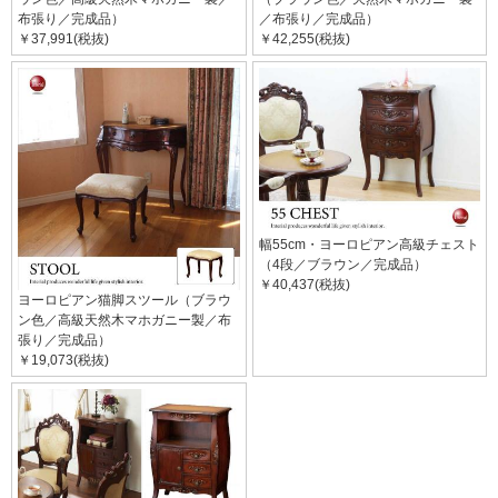
布張り／完成品）
／布張り／完成品）
￥37,991(税抜)
￥42,255(税抜)
幅55cm・ヨーロピアン高級チェスト
（4段／ブラウン／完成品）
￥40,437(税抜)
ヨーロピアン猫脚スツール（ブラウ
ン色／高級天然木マホガニー製／布
張り／完成品）
￥19,073(税抜)