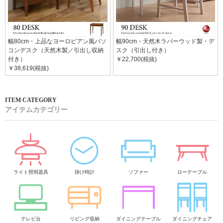
幅80cm・上品なヨーロピアン風パソ
幅90cm・天然木ラバーウッド製・デ
コンデスク（天然木製／引出し収納
スク（引出し付き）
付き）
￥22,700(税抜)
￥38,619(税抜)
アイテムカテゴリー
ライト照明器具
掛け時計
ソファー
ローテーブル
テレビ台
リビング収納
ダイニングテーブル
ダイニングチェア