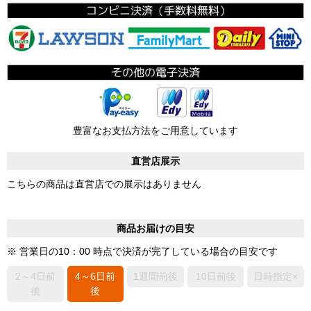
豊富なお支払方法をご用意しています
直営店展示
こちらの商品は直営店での展示はありません
商品お届けの目安
※ 営業日の10：00 時点で決済が完了している場合の目安です
2～4日前
4～6日前
1週間前後
10日前後
日時指定×
後
後