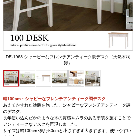
DE-1968 シャービーなフレンチアンティーク調デスク（天然木桐
製）
幅100cm・シャビーなフレンチアンティーク調デスク
あえてかすれた塗装を施した、
シャビー
な
フレンチ
アンティーク調
の
デスク
。
長年使い込んだかのような木の質感やムラのある塗装を施すことで
アンティークなデスクを再現しました。
サイズは幅100cm×奥行50cmと小さすぎず大きすぎず、使いやすい