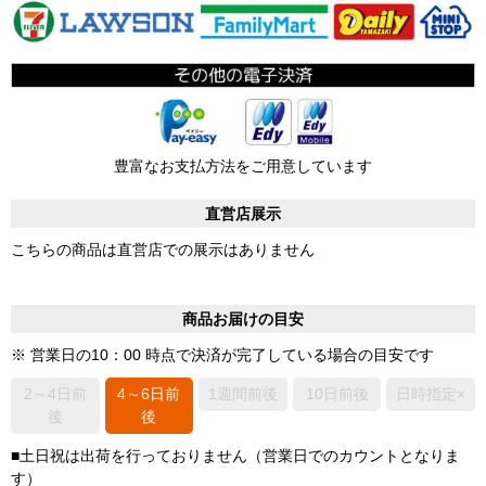
豊富なお支払方法をご用意しています
直営店展示
こちらの商品は直営店での展示はありません
商品お届けの目安
※ 営業日の10：00 時点で決済が完了している場合の目安です
2～4日前
4～6日前
1週間前後
10日前後
日時指定×
後
後
■土日祝は出荷を行っておりません（営業日でのカウントとなりま
す）