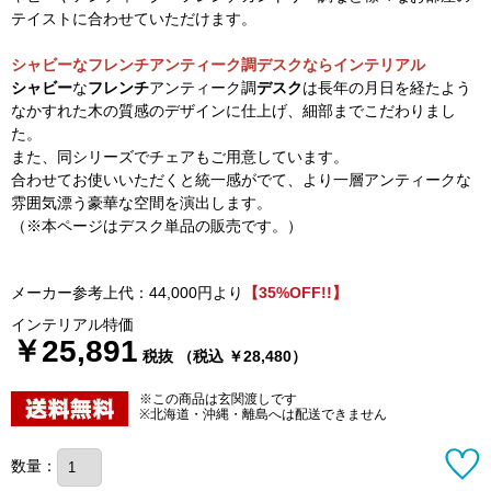
テイストに合わせていただけます。
シャビーなフレンチアンティーク調デスクならインテリアル
シャビー
な
フレンチ
アンティーク調
デスク
は長年の月日を経たよう
なかすれた木の質感のデザインに仕上げ、細部までこだわりまし
た。
また、同シリーズでチェアもご用意しています。
合わせてお使いいただくと統一感がでて、より一層アンティークな
雰囲気漂う豪華な空間を演出します。
（※本ページはデスク単品の販売です。）
メーカー参考上代：44,000円より
【35%OFF!!】
インテリアル特価
￥25,891
税抜 （税込 ￥28,480）
※この商品は玄関渡しです
※北海道・沖縄・離島へは配送できません
数量：