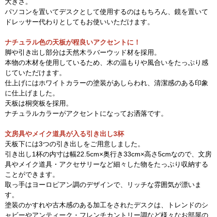
大きさ。
パソコンを置いてデスクとして使用するのはもちろん、鏡を置いて
ドレッサー代わりとしてもお使いいただけます。
ナチュラル色の天板が程良いアクセントに！
脚や引き出し部分は天然木ラバーウッド材を採用。
本物の木材を使用しているため、木の温もりや風合いをたっぷり感
じていただけます。
仕上げにはホワイトカラーの塗装があしらわれ、清潔感のある印象
に仕上げました。
天板は桐突板を採用。
ナチュラルカラーがアクセントになってお洒落です。
文房具やメイク道具が入る引き出し3杯
天板下には3つの引き出しをご用意しました。
引き出し1杯の内寸は幅22.5cm×奥行き33cm×高さ5cmなので、文房
具やメイク道具・アクセサリーなど細々した物をたっぷり収納する
ことができます。
取っ手はヨーロピアン調のデザインで、リッチな雰囲気が漂いま
す。
塗装のかすれや古木感のある加工をされたデスクは、トレンドのシ
ャビーやアンティーク・フレンチカントリー調など様々なお部屋の