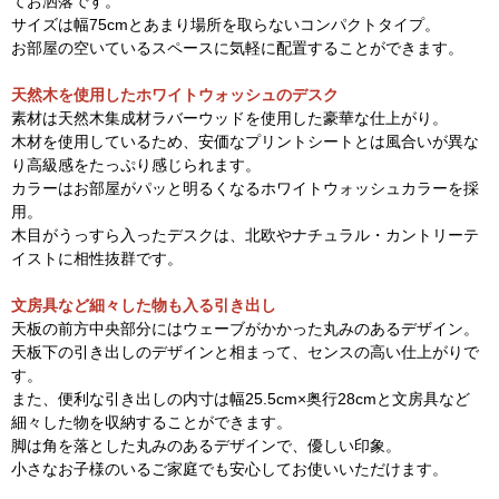
てお洒落です。
サイズは幅75cmとあまり場所を取らないコンパクトタイプ。
お部屋の空いているスペースに気軽に配置することができます。
天然木を使用したホワイトウォッシュのデスク
素材は天然木集成材ラバーウッドを使用した豪華な仕上がり。
木材を使用しているため、安価なプリントシートとは風合いが異な
り高級感をたっぷり感じられます。
カラーはお部屋がパッと明るくなるホワイトウォッシュカラーを採
用。
木目がうっすら入ったデスクは、北欧やナチュラル・カントリーテ
イストに相性抜群です。
文房具など細々した物も入る引き出し
天板の前方中央部分にはウェーブがかかった丸みのあるデザイン。
天板下の引き出しのデザインと相まって、センスの高い仕上がりで
す。
また、便利な引き出しの内寸は幅25.5cm×奥行28cmと文房具など
細々した物を収納することができます。
脚は角を落とした丸みのあるデザインで、優しい印象。
小さなお子様のいるご家庭でも安心してお使いいただけます。