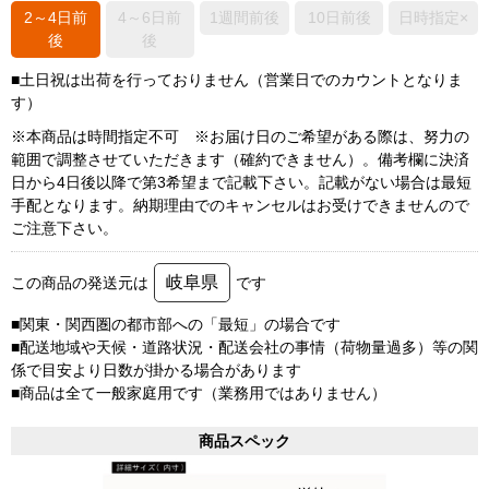
2～4日前
4～6日前
1週間前後
10日前後
日時指定×
後
後
■土日祝は出荷を行っておりません（営業日でのカウントとなりま
す）
※本商品は時間指定不可 ※お届け日のご希望がある際は、努力の
範囲で調整させていただきます（確約できません）。備考欄に決済
日から4日後以降で第3希望まで記載下さい。記載がない場合は最短
手配となります。納期理由でのキャンセルはお受けできませんので
ご注意下さい。
岐阜県
この商品の発送元は
です
■関東・関西圏の都市部への「最短」の場合です
■配送地域や天候・道路状況・配送会社の事情（荷物量過多）等の関
係で目安より日数が掛かる場合があります
■商品は全て一般家庭用です（業務用ではありません）
商品スペック