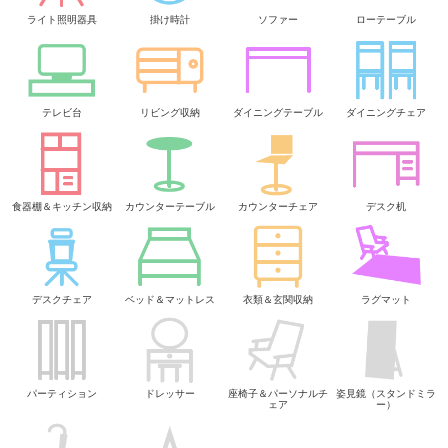
ライト照明器具
掛け時計
ソファー
ローテーブル
テレビ台
リビング収納
ダイニングテーブル
ダイニングチェア
食器棚＆キッチン収納
カウンターテーブル
カウンターチェア
デスク机
デスクチェア
ベッド＆マットレス
衣類＆玄関収納
ラグマット
パーティション
ドレッサー
座椅子＆パーソナルチ
姿見鏡（スタンドミラ
ェア
ー）