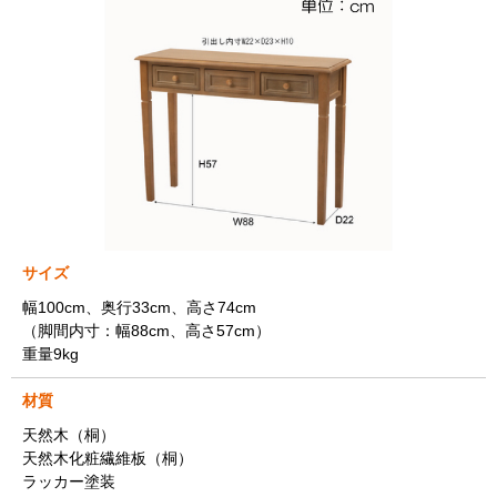
サイズ
幅100cm、奥行33cm、高さ74cm
（脚間内寸：幅88cm、高さ57cm）
重量9kg
材質
天然木（桐）
天然木化粧繊維板（桐）
ラッカー塗装