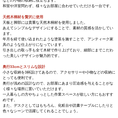
などの小物の収納に役立ちます。
和室や洋室問わず、様々なお部屋に合わせていただける一台です。
天然木桐材を贅沢に使用
天板と脚部には貴重な天然木桐材を使用しました。
あえてシンプルなデザインにすることで、素材の質感を活かしてい
ます。
年月を経て使い込まれたような塗装を施すことで、アンティーク家
具のような仕上がりになっています。
引き出しの取っ手も全て木材で作り上げており、細部にまでこだわ
った美しいデザインが魅力的です。
奥行33cmとスリムな設計
小さな収納を3杯設けてあるので、アクセサリーや小物などの収納に
とっても便利です。
奥行が浅めの設計なので、お部屋にあまり圧迫感を与えることがな
く様々な場所に置いていただけます。
一人暮らしの方やちょっとした作業スペースが欲しい方にもおすす
めです。
また、デスクとしてはもちろん、化粧台や読書テーブルにしたりと
色々なシーンで活躍してくれることでしょう。