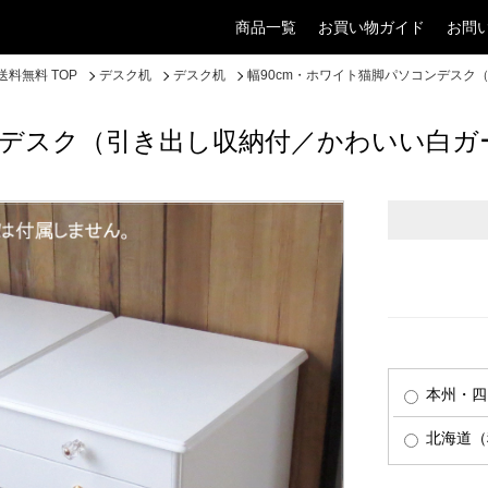
商品一覧
お買い物ガイド
お問
料無料 TOP
デスク机
デスク机
幅90cm・ホワイト猫脚パソコンデスク
ンデスク（引き出し収納付／かわいい白ガ
本州・四
北海道（税