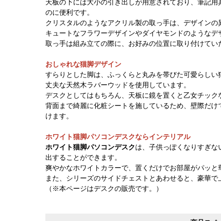
天板の下には大小の引き出しが用意されており、筆記用
のに便利です。
クリスタルのようなアクリル製の取っ手は、デザインの
キュートなフラワーデザインやダイヤモンドのようなデ
取っ手は組み立ての際に、お好みの位置に取り付けてい
おしゃれな猫脚デザイン
すらりとした脚は、ふっくらと丸みを帯びた可愛らしい
丈夫な天然木ラバーウッドを使用しています。
デスクとしてはもちろん、天板に鏡を置くと乙女チック
背面まで綺麗に化粧シートを施しているため、壁際だけ
けます。
ホワイト猫脚パソコンデスクならインテリアル
ホワイト猫脚パソコンデスク
は、子供っぽくなりすぎな
出することができます。
爽やかなホワイトカラーで、置くだけでお部屋がパッと
また、シリーズのサイドチェストとあわせると、豪華で
（※本ページはデスクの販売です。）