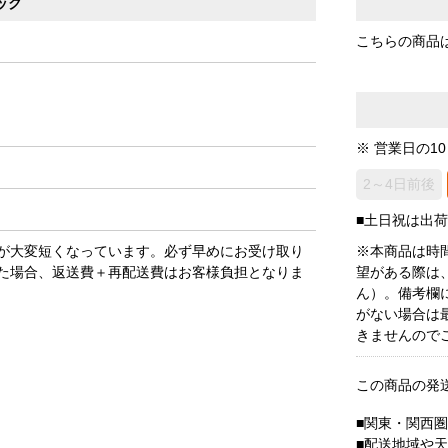
ック
こちらの商品
※ 営業日の1
2～4日前後
■土日祝は出
が大変短くなっています。必ず早めにお受け取り
※本商品は時
た場合、返送費＋再配送費はお客様負担となりま
望がある際は
ん）。備考欄
がない場合は
きませんので
この商品の発
■関東・関西
■配送地域や