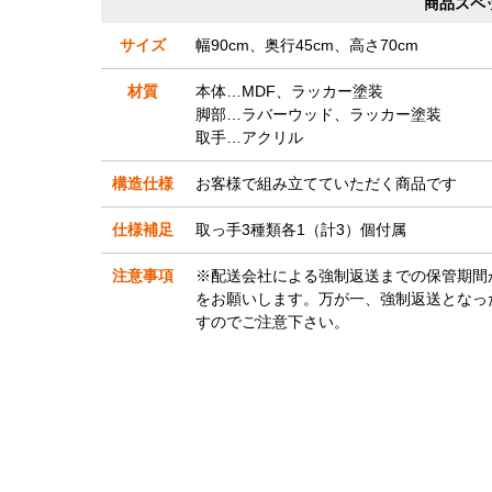
商品スペ
サイズ
幅90cm、奥行45cm、高さ70cm
材質
本体…MDF、ラッカー塗装
脚部…ラバーウッド、ラッカー塗装
取手…アクリル
構造仕様
お客様で組み立てていただく商品です
仕様補足
取っ手3種類各1（計3）個付属
注意事項
※配送会社による強制返送までの保管期間
をお願いします。万が一、強制返送となっ
すのでご注意下さい。