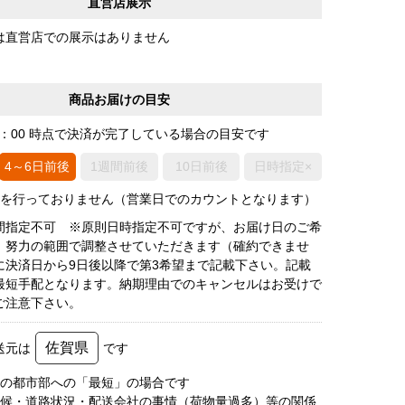
直営店展示
は直営店での展示はありません
商品お届けの目安
0：00 時点で決済が完了している場合の目安です
4～6日前後
1週間前後
10日前後
日時指定×
荷を行っておりません（営業日でのカウントとなります）
間指定不可 ※原則日時指定不可ですが、お届け日のご希
、努力の範囲で調整させていただきます（確約できませ
に決済日から9日後以降で第3希望まで記載下さい。記載
最短手配となります。納期理由でのキャンセルはお受けで
ご注意下さい。
佐賀県
送元は
です
圏の都市部への「最短」の場合です
天候・道路状況・配送会社の事情（荷物量過多）等の関係