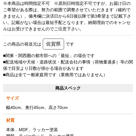
※本商品は時間指定不可 ※原則日時指定不可ですが、お届け日の
ご希望がある際は、努力の範囲で調整させていただきます（確約で
きません）。備考欄に決済日から6日後以降で第3希望まで記載下さ
い。記載がない場合は最短手配となります。納期理由でのキャンセ
ルはお受けできませんのでご注意下さい。
佐賀県
この商品の発送元は
です
■関東・関西圏の都市部への「最短」の場合です
■配送地域や天候・道路状況・配送会社の事情（荷物量過多）等の関
係で目安より日数が掛かる場合があります
■商品は全て一般家庭用です（業務用ではありません）
商品スペック
サイズ
幅40cm、奥行45cm、高さ70cm
材質
本体…MDF、ラッカー塗装
脚部…ラバーウッド、ラッカー塗装