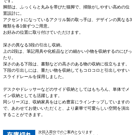
です。
脚部は、ふっくらと丸みを帯びた猫脚で、掃除がしやすい高めの位
置設計に。
アクセントになっているアクリル製の取っ手は、デザインの異なる3
種類を各1個ずつご用意。
お好みの位置に取り付けていただけます。
深さの異なる3段の引出し収納。
上の2段は、筆記用具や化粧品などの細かい小物を収納するのにぴっ
たり。
深さのある下段は、書類などの高さのある物の収納に役立ちます。
下段の引出しには、重たい物を収納してもコロコロと引出しやすい
スライドレールを採用しました。
デスクやドレッサーなどのサイド収納としてはもちろん、単体でメ
イン収納としても活躍します。
同シリーズは、収納家具をはじめ豊富にラインナップしていますの
で、あわせてお使いいただくと、より豪華で可愛らしい空間を演出
することができます。
次回入荷分でのご案内となります