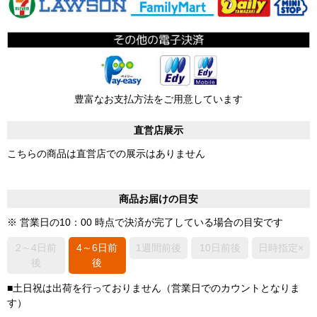
豊富なお支払方法をご用意しています
直営店展示
こちらの商品は直営店での展示はありません
商品お届けの目安
※ 営業日の10：00 時点で決済が完了している場合の目安です
2～4日前
4～6日前
1週間前後
10日前後
日時指定×
後
後
■土日祝は出荷を行っておりません（営業日でのカウントとなりま
す）