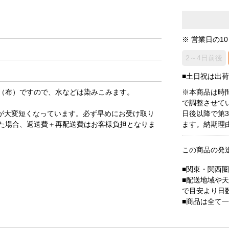
※ 営業日の1
2～4日前後
■土日祝は出
（布）ですので、水などは染みこみます。
※本商品は時
で調整させて
が大変短くなっています。必ず早めにお受け取り
日後以降で第
た場合、返送費＋再配送費はお客様負担となりま
ます。納期理
この商品の発
■関東・関西
■配送地域や
で目安より日
■商品は全て