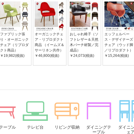
ファブリック張
オーガニックチェ
おしゃれ椅子（ソ
エッフェルベー
り・オーガニック
ア・リプロダクト
フトレザー＆天然
ス・デザイナーズ
チェア（リプロダ
商品 （イームズ＆
木バーチ材製／完
チェア（ウッド脚
クト商品）
サーリネン共作）
成品）
／リプロダクト）
￥19,982(税抜)
￥46,800(税抜)
￥24,073(税抜)
￥15,264(税抜)
テーブル
テレビ台
リビング収納
ダイニングテ
ダイニ
ーブル
ェ