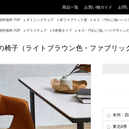
商品一覧
お買い物ガイド
お問
料無料 TOP
ダイニングチェア
布ファブリック座
キズ・汚れに強いハイ
料無料 TOP
デスクチェア
4本脚タイプ
キズ・汚れに強いハイデザイン
の椅子（ライトブラウン色・ファブリッ
本州・四
東北6県（