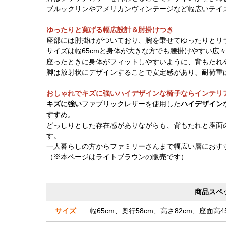
ブルックリンやアメリカンヴィンテージなど幅広いテイ
ゆったりと寛げる幅広設計＆肘掛けつき
座部には肘掛けがついており、腕を乗せてゆったりとリ
サイズは幅65cmと身体が大きな方でも腰掛けやすい広
座ったときに身体がフィットしやすいように、背もたれ
脚は放射状にデザインすることで安定感があり、耐荷重は
おしゃれでキズに強いハイデザインな椅子ならインテリ
キズに強い
ファブリックレザーを使用した
ハイデザイン
すすめ。
どっしりとした存在感がありながらも、背もたれと座面
す。
一人暮らしの方からファミリーさんまで幅広い層におす
（※本ページはライトブラウンの販売です）
商品スペ
サイズ
幅65cm、奥行58cm、高さ82cm、座面高45