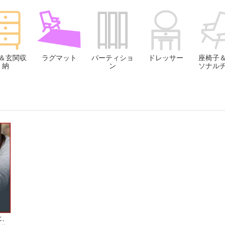
＆玄関収
ラグマット
パーティショ
ドレッサー
座椅子
納
ン
ソナル
に、