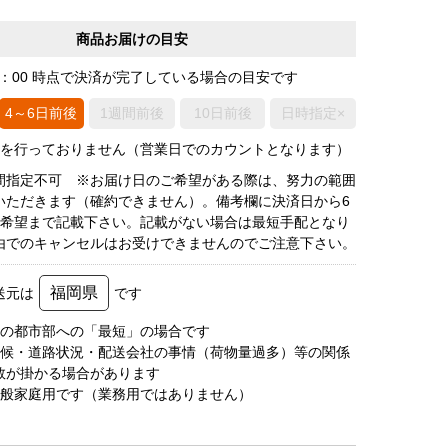
商品お届けの目安
0：00 時点で決済が完了している場合の目安です
4～6日前後
1週間前後
10日前後
日時指定×
荷を行っておりません（営業日でのカウントとなります）
間指定不可 ※お届け日のご希望がある際は、努力の範囲
いただきます（確約できません）。備考欄に決済日から6
3希望まで記載下さい。記載がない場合は最短手配となり
由でのキャンセルはお受けできませんのでご注意下さい。
福岡県
送元は
です
圏の都市部への「最短」の場合です
天候・道路状況・配送会社の事情（荷物量過多）等の関係
数が掛かる場合があります
一般家庭用です（業務用ではありません）