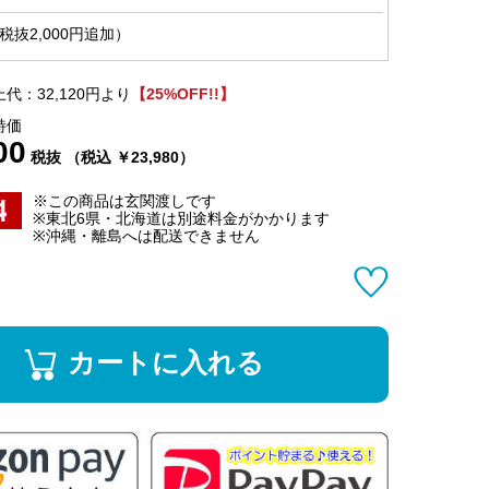
抜2,000円追加）
代：32,120円より
【25%OFF!!】
特価
00
税抜 （税込 ￥23,980）
※この商品は玄関渡しです
※東北6県・北海道は別途料金がかかります
※沖縄・離島へは配送できません
カートに入れる