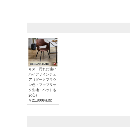
キズ・汚れに強い
ハイデザインチェ
ア（ダークブラウ
ン色・ファブリッ
ク生地・ペットも
安心）
￥21,800(税抜)