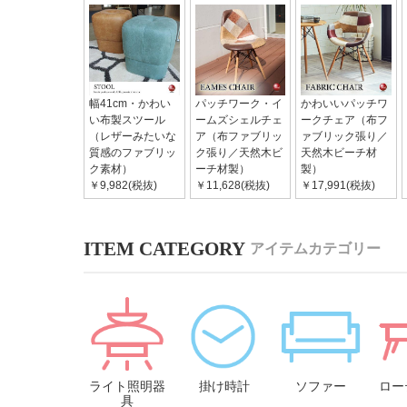
幅41cm・かわい
パッチワーク・イ
かわいいパッチワ
い布製スツール
ームズシェルチェ
ークチェア（布フ
（レザーみたいな
ア（布ファブリッ
ァブリック張り／
質感のファブリッ
ク張り／天然木ビ
天然木ビーチ材
ク素材）
ーチ材製）
製）
￥9,982(税抜)
￥11,628(税抜)
￥17,991(税抜)
アイテムカテゴリー
ライト照明器
掛け時計
ソファー
ロー
具