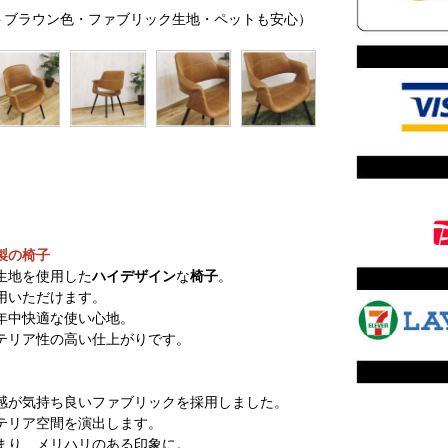
イトブラウン色・ファブリック生地・ペットも安心）
製の椅子
生地を使用した
ハイデザイン
な
椅子
。
用いただけます。
年中快適な使い心地。
テリア性の高い仕上がりです。
感が気持ち良いファブリックを採用しました。
テリア空間を演出します。
まり、メリハリのある印象に。