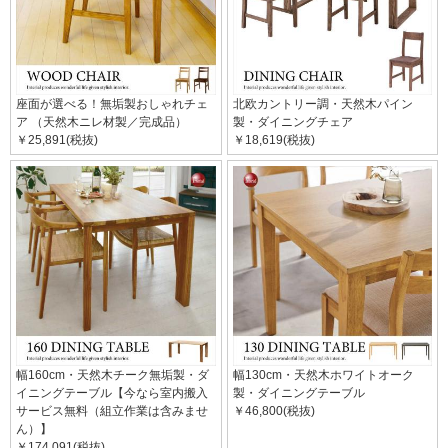
座面が選べる！無垢製おしゃれチェ
北欧カントリー調・天然木パイン
ア （天然木ニレ材製／完成品）
製・ダイニングチェア
￥25,891(税抜)
￥18,619(税抜)
幅160cm・天然木チーク無垢製・ダ
幅130cm・天然木ホワイトオーク
イニングテーブル【今なら室内搬入
製・ダイニングテーブル
サービス無料（組立作業は含みませ
￥46,800(税抜)
ん）】
￥174,091(税抜)