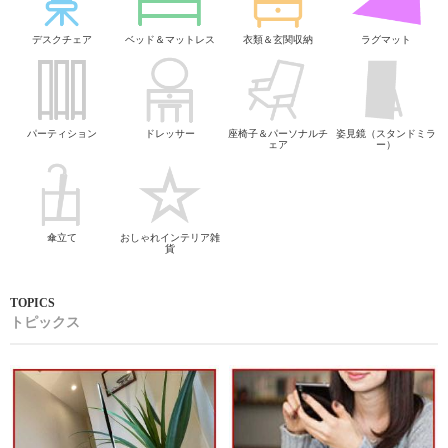
デスクチェア
ベッド＆マットレス
衣類＆玄関収納
ラグマット
パーティション
ドレッサー
座椅子＆パーソナルチ
姿見鏡（スタンドミラ
ェア
ー）
傘立て
おしゃれインテリア雑
貨
トピックス