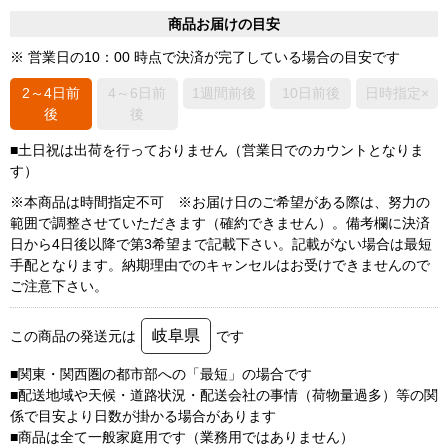
商品お届けの目安
※ 営業日の10：00 時点で決済が完了している場合の目安です
2～4日前
4～6日前
1週間前後
10日前後
日時指定×
後
後
■土日祝は出荷を行っておりません（営業日でのカウントとなりま
す）
※本商品は時間指定不可 ※お届け日のご希望がある際は、努力の
範囲で調整させていただきます（確約できません）。備考欄に決済
日から4日後以降で第3希望まで記載下さい。記載がない場合は最短
手配となります。納期理由でのキャンセルはお受けできませんので
ご注意下さい。
岐阜県
この商品の発送元は
です
■関東・関西圏の都市部への「最短」の場合です
■配送地域や天候・道路状況・配送会社の事情（荷物量過多）等の関
係で目安より日数が掛かる場合があります
■商品は全て一般家庭用です（業務用ではありません）