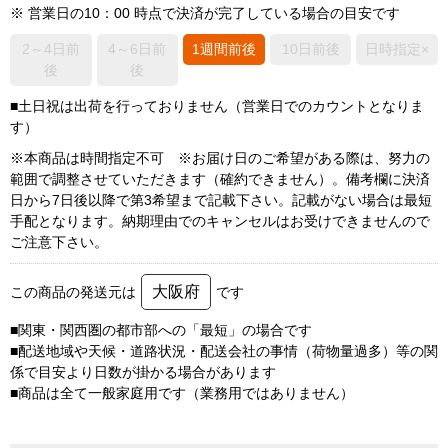
※ 営業日の10：00 時点で決済が完了している場合の目安です
2～4日前
4～6日前
1週間前後
10日前後
日時指定×
後
後
■土日祝は出荷を行っておりません（営業日でのカウントとなりま
す）
※本商品は時間指定不可 ※お届け日のご希望がある際は、努力の
範囲で調整させていただきます（確約できません）。備考欄に決済
日から7日後以降で第3希望まで記載下さい。記載がない場合は最短
手配となります。納期理由でのキャンセルはお受けできませんので
ご注意下さい。
大阪府
この商品の発送元は
です
■関東・関西圏の都市部への「最短」の場合です
■配送地域や天候・道路状況・配送会社の事情（荷物量過多）等の関
係で目安より日数が掛かる場合があります
■商品は全て一般家庭用です（業務用ではありません）