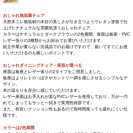
おしゃれ無垢製チェア
天然木ニレ無垢材の木目の美しさが引き立つようウレタン塗装で仕
上げたナチュラルな雰囲気漂うおしゃれチェア。
カラーはナチュラルとダークブラウンの2色展開、座面は板座・PVC
レザー張りの2種類からお好みでお選びいただけます。
組立作業が要らない完成品でのお届けですので、届いてすぐにお使
いいただけるのも嬉しいポイントです。
おしゃれダイニングチェア・座面が選べる
座面は板座とレザー張りの2タイプをご用意しました。
板座はよりレトロっぽさやカントリー調を感じさせるシンプルなデ
ザイン。
木の温もりを存分に感じていただけます。
レザー座面はお手入れが楽なPVCレザーを使用しており、万が一汚
れてしまってもサッと一拭きで実用性抜群です。
また、程良いクッション性もあるので長時間座っても疲れにくい仕
様です。
カラーは2色展開