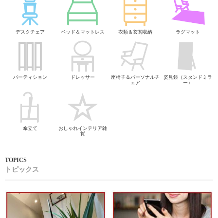
デスクチェア
ベッド＆マットレス
衣類＆玄関収納
ラグマット
パーティション
ドレッサー
座椅子＆パーソナルチ
姿見鏡（スタンドミラ
ェア
ー）
傘立て
おしゃれインテリア雑
貨
トピックス