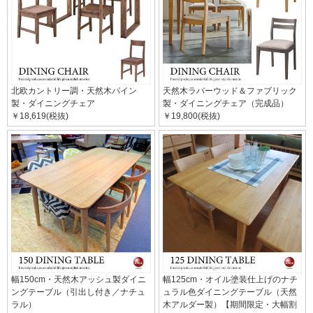
北欧カントリー調・天然木パイン
天然木ラバーウッド＆ファブリック
製・ダイニングチェア
製・ダイニングチェア（完成品）
￥18,619(税抜)
￥19,800(税抜)
幅150cm・天然木アッシュ製ダイニ
幅125cm・オイル塗装仕上げのナチ
ングテーブル（引出し付き／ナチュ
ュラル色ダイニングテーブル（天然
ラル）
木アルダー製）【期間限定・大幅割