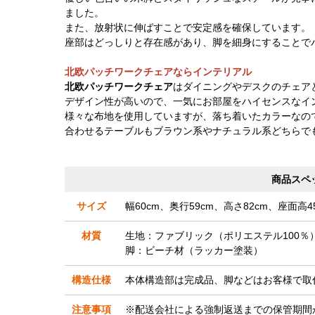
ました。
また、放射状に伸ばすことで安定感を確保しています。
座部はどっしりと存在感があり、脚を細身にすることで
北欧パッチワークチェアならインテリアル
北欧パッチワークチェア
はダイニングやデスクのチェア
デザイン性が高いので、一気にお部屋をハイセンスなイ
様々な布地を使用していますが、落ち着いたカラーなの
合わせるテーブルもブラウン系やナチュラル系どちらで
商品スペ
サイズ
幅60cm、奥行59cm、高さ82cm、座面高4
材質
生地：ファブリック（ポリエステル100％
脚：ビーチ材（ラッカー塗装）
構造仕様
本体構造部は完成品、脚などはお客様で取
注意事項
※配送会社による強制返送までの保管期間