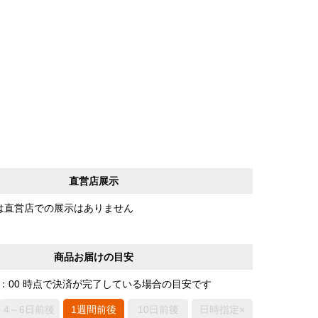
直営店展示
は直営店での展示はありません
商品お届けの目安
0：00 時点で決済が完了している場合の目安です
4～6日前後
1週間前後
10日前後
日時指定×