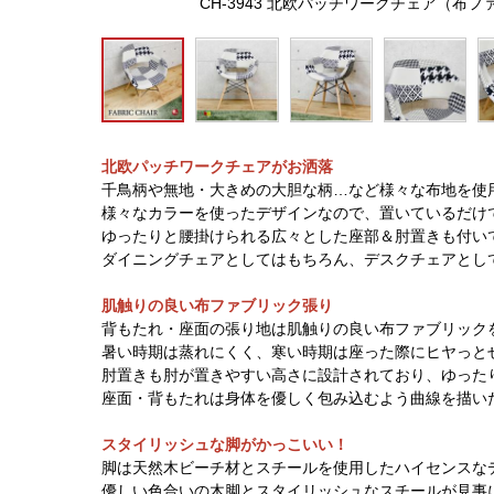
CH-3943 北欧パッチワークチェア（布
北欧パッチワークチェアがお洒落
千鳥柄や無地・大きめの大胆な柄…など様々な布地を使
様々なカラーを使ったデザインなので、置いているだけ
ゆったりと腰掛けられる広々とした座部＆肘置きも付い
ダイニングチェアとしてはもちろん、デスクチェアとし
肌触りの良い布ファブリック張り
背もたれ・座面の張り地は肌触りの良い布ファブリック
暑い時期は蒸れにくく、寒い時期は座った際にヒヤっと
肘置きも肘が置きやすい高さに設計されており、ゆった
座面・背もたれは身体を優しく包み込むよう曲線を描い
スタイリッシュな脚がかっこいい！
脚は天然木ビーチ材とスチールを使用したハイセンスな
優しい色合いの木脚とスタイリッシュなスチールが見事