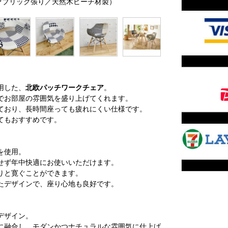
ファブリック張り／天然木ビーチ材製）
用した、
北欧パッチワークチェア
。
でお部屋の雰囲気を盛り上げてくれます。
ており、長時間座っても疲れにくい仕様です。
てもおすすめです。
を使用。
せず年中快適にお使いいただけます。
りと寛ぐことができます。
たデザインで、座り心地も良好です。
デザイン。
に融合し、モダンかつナチュラルな雰囲気に仕上げ