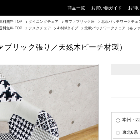
商品一覧
お買い物ガイド
お問
料無料 TOP
ダイニングチェア
布ファブリック座
北欧パッチワークチェ
料無料 TOP
デスクチェア
4本脚タイプ
北欧パッチワークチェア（布フ
ァブリック張り／天然木ビーチ材製）
本州・四
東北6県（