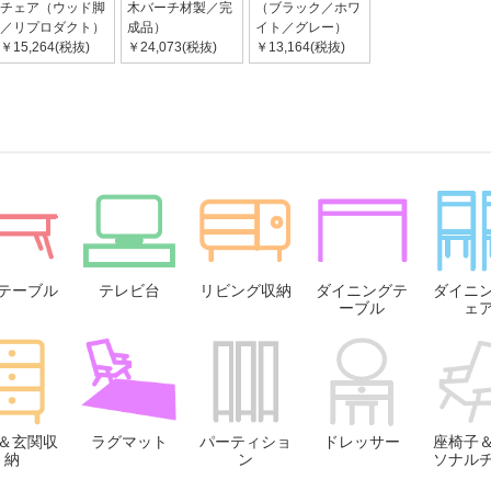
チェア（ウッド脚
木バーチ材製／完
（ブラック／ホワ
／リプロダクト）
成品）
イト／グレー）
￥15,264(税抜)
￥24,073(税抜)
￥13,164(税抜)
テーブル
テレビ台
リビング収納
ダイニングテ
ダイニ
ーブル
ェ
＆玄関収
ラグマット
パーティショ
ドレッサー
座椅子
納
ン
ソナル