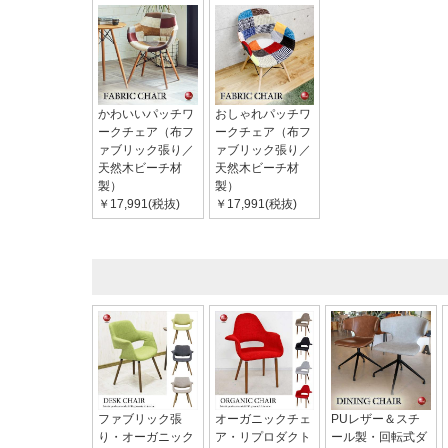
かわいいパッチワ
おしゃれパッチワ
ークチェア（布フ
ークチェア（布フ
ァブリック張り／
ァブリック張り／
天然木ビーチ材
天然木ビーチ材
製）
製）
￥17,991(税抜)
￥17,991(税抜)
ファブリック張
オーガニックチェ
PUレザー＆スチ
り・オーガニック
ア・リプロダクト
ール製・回転式ダ